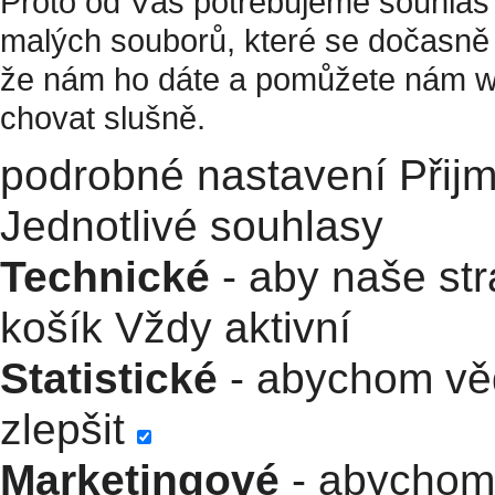
Proto od Vás potřebujeme souhlas 
malých souborů, které se dočasně 
že nám ho dáte a pomůžete nám w
chovat slušně.
podrobné nastavení
Přij
Jednotlivé souhlasy
Technické
- aby naše str
košík
Vždy aktivní
Statistické
- abychom věd
zlepšit
Marketingové
- abychom 