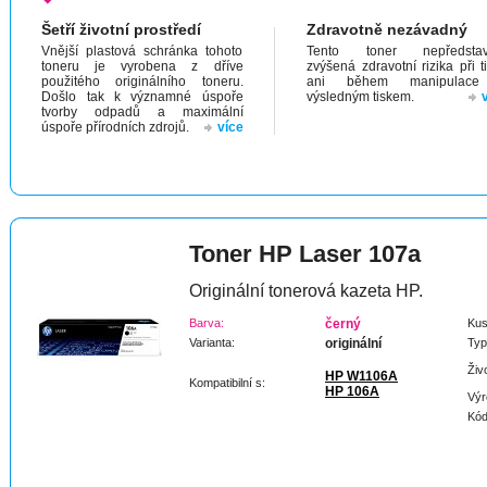
Šetří životní prostředí
Zdravotně nezávadný
Vnější plastová schránka tohoto
Tento toner nepředstav
toneru je vyrobena z dříve
zvýšená zdravotní rizika při t
použitého originálního toneru.
ani během manipulac
Došlo tak k významné úspoře
výsledným tiskem.
tvorby odpadů a maximální
úspoře přírodních zdrojů.
více
Toner HP Laser 107a
Originální tonerová kazeta HP.
Barva:
černý
Kus
Varianta:
originální
Typ
Živ
HP W1106A
Kompatibilní s:
HP 106A
Výr
Kód