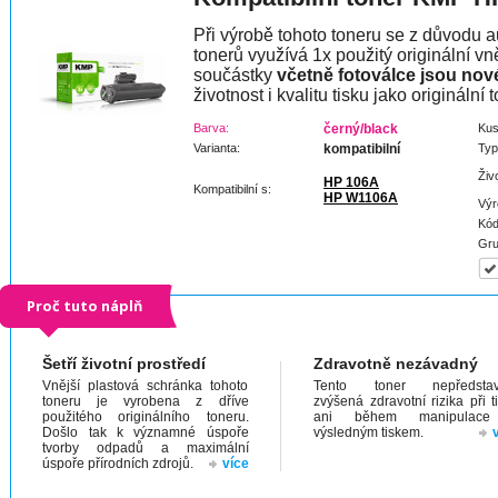
Při výrobě tohoto toneru se z důvodu a
tonerů využívá 1x použitý originální vně
součástky
včetně fotoválce jsou nov
životnost i kvalitu tisku jako originální t
Barva:
černý/black
Kus
Varianta:
kompatibilní
Typ
Živ
HP 106A
Kompatibilní s:
HP W1106A
Výr
Kód
Gru
Proč tuto náplň
Šetří životní prostředí
Zdravotně nezávadný
Vnější plastová schránka tohoto
Tento toner nepředstav
toneru je vyrobena z dříve
zvýšená zdravotní rizika při t
použitého originálního toneru.
ani během manipulac
Došlo tak k významné úspoře
výsledným tiskem.
tvorby odpadů a maximální
úspoře přírodních zdrojů.
více