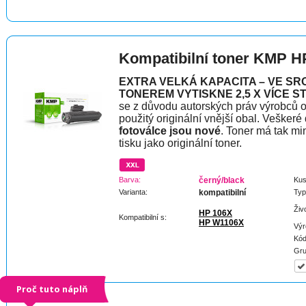
Kompatibilní toner KMP H
EXTRA VELKÁ KAPACITA – VE SR
TONEREM VYTISKNE 2,5 X VÍCE S
se z důvodu autorských práv výrobců o
použitý originální vnější obal. Veškeré
fotoválce jsou nové
. Toner má tak mi
tisku jako originální toner.
Barva:
černý/black
Kus
Varianta:
kompatibilní
Typ
Živ
HP 106X
Kompatibilní s:
HP W1106X
Výr
Kód
Gru
Proč tuto náplň