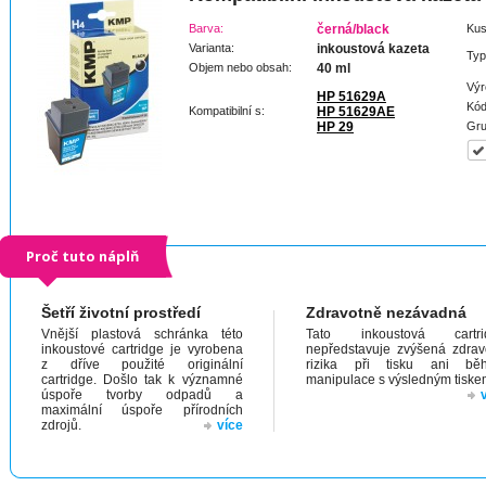
Barva:
černá/black
Kus
Varianta:
inkoustová kazeta
Typ
Objem nebo obsah:
40 ml
Výr
HP 51629A
Kód
Kompatibilní s:
HP 51629AE
HP 29
Gru
Proč tuto náplň
Šetří životní prostředí
Zdravotně nezávadná
Vnější plastová schránka této
Tato inkoustová cartri
inkoustové cartridge je vyrobena
nepředstavuje zvýšená zdrav
z dříve použité originální
rizika při tisku ani bě
cartridge. Došlo tak k významné
manipulace s výsledným tiske
úspoře tvorby odpadů a
maximální úspoře přírodních
zdrojů.
více