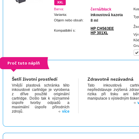
Barva:
černá/black
Kus
Varianta:
inkoustová kazeta
Typ
Objem nebo obsah:
8 ml
Živ
HP CH563EE
Kompatibilní s:
HP 301XL
Výr
Kód
Gru
Proč tuto náplň
Šetří životní prostředí
Zdravotně nezávadná
Vnější plastová schránka této
Tato inkoustová cartri
inkoustové cartridge je vyrobena
nepředstavuje zvýšená zdrav
z dříve použité originální
rizika při tisku ani bě
cartridge. Došlo tak k významné
manipulace s výsledným tiske
úspoře tvorby odpadů a
maximální úspoře přírodních
zdrojů.
více