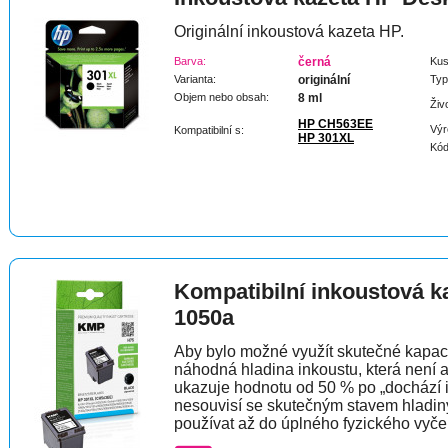
Originální inkoustová kazeta HP.
Barva:
černá
Kus
Varianta:
originální
Typ
Objem nebo obsah:
8 ml
Živ
HP CH563EE
Výr
Kompatibilní s:
HP 301XL
Kód
Kompatibilní inkoustová 
1050a
Aby bylo možné využít skutečné kapaci
náhodná hladina inkoustu, která není 
ukazuje hodnotu od 50 % po „dochází 
nesouvisí se skutečným stavem hladin
používat až do úplného fyzického vyče