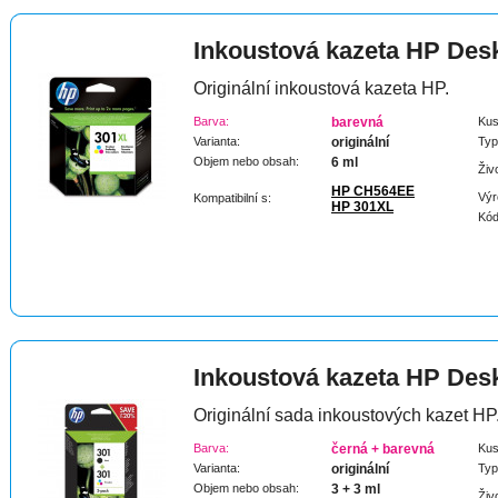
Inkoustová kazeta HP Des
Originální inkoustová kazeta HP.
Barva:
barevná
Kus
Varianta:
originální
Typ
Objem nebo obsah:
6 ml
Živ
HP CH564EE
Výr
Kompatibilní s:
HP 301XL
Kód
Inkoustová kazeta HP Des
Originální sada inkoustových kazet HP
Barva:
černá + barevná
Kus
Varianta:
originální
Typ
Objem nebo obsah:
3 + 3 ml
Živ