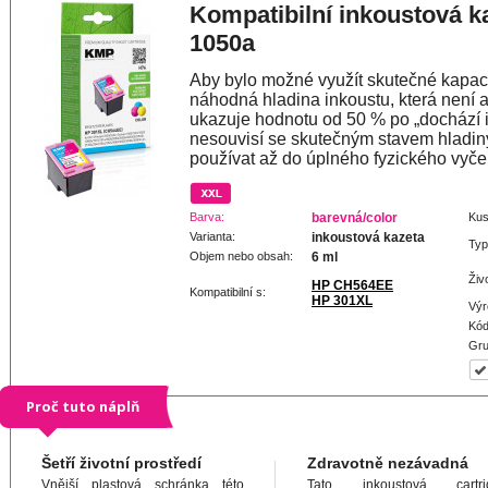
Kompatibilní inkoustová 
1050a
Aby bylo možné využít skutečné kapaci
náhodná hladina inkoustu, která není 
ukazuje hodnotu od 50 % po „dochází 
nesouvisí se skutečným stavem hladin
používat až do úplného fyzického vyče
Barva:
barevná/color
Kus
Varianta:
inkoustová kazeta
Typ
Objem nebo obsah:
6 ml
Živ
HP CH564EE
Kompatibilní s:
HP 301XL
Výr
Kód
Gru
Proč tuto náplň
Šetří životní prostředí
Zdravotně nezávadná
Vnější plastová schránka této
Tato inkoustová cartri