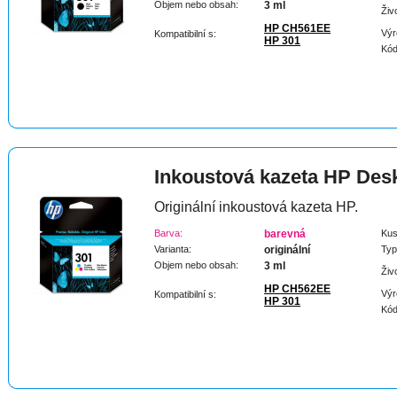
Objem nebo obsah:
3 ml
Živ
HP CH561EE
Výr
Kompatibilní s:
HP 301
Kód
Inkoustová kazeta HP Des
Originální inkoustová kazeta HP.
Barva:
barevná
Kus
Varianta:
originální
Typ
Objem nebo obsah:
3 ml
Živ
HP CH562EE
Výr
Kompatibilní s:
HP 301
Kód