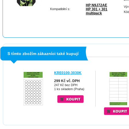
HP N9J72AE
Výr
Kompatibilní s:
HP 301 + 301
Kód
multipack
S tímto zbožím zákazníci také kupují
KRE0100-3030K
299 Kč vč. DPH
247 Kč bez DPH
1 ks skladem (Praha)