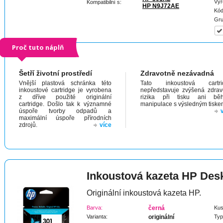
Výr
Kompatibilní s:
HP N9J72AE
Kód
Gru
Proč tuto náplň
Šetří životní prostředí
Zdravotně nezávadná
Vnější plastová schránka této
Tato inkoustová cartri
inkoustové cartridge je vyrobena
nepředstavuje zvýšená zdrav
z dříve použité originální
rizika při tisku ani bě
cartridge. Došlo tak k významné
manipulace s výsledným tiske
úspoře tvorby odpadů a
maximální úspoře přírodních
zdrojů.
více
Inkoustová kazeta HP Des
Originální inkoustová kazeta HP.
Barva:
černá
Kus
Varianta:
originální
Typ