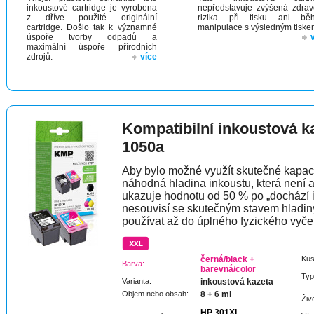
inkoustové cartridge je vyrobena
nepředstavuje zvýšená zdrav
z dříve použité originální
rizika při tisku ani bě
cartridge. Došlo tak k významné
manipulace s výsledným tiske
úspoře tvorby odpadů a
maximální úspoře přírodních
zdrojů.
více
Kompatibilní inkoustová 
1050a
Aby bylo možné využít skutečné kapaci
náhodná hladina inkoustu, která není 
ukazuje hodnotu od 50 % po „dochází 
nesouvisí se skutečným stavem hladin
používat až do úplného fyzického vyče
černá/black +
Kus
Barva:
barevná/color
Typ
Varianta:
inkoustová kazeta
Objem nebo obsah:
8 + 6 ml
Živ
HP 301XL