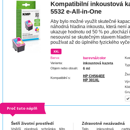
Kompatibilní inkoustová 
5532 e-All-in-One
Aby bylo možné využít skutečné kapaci
náhodná hladina inkoustu, která není 
ukazuje hodnotu od 50 % po „dochází 
nesouvisí se skutečným stavem hladin
používat až do úplného fyzického vyče
Barva:
barevná/color
Kus
Varianta:
inkoustová kazeta
Typ
Objem nebo obsah:
6 ml
Živ
HP CH564EE
Kompatibilní s:
HP 301XL
Výr
Kód
Gru
Proč tuto náplň
Šetří životní prostředí
Zdravotně nezávadná
Vnější plastová schránka této
Tato inkoustová cartri