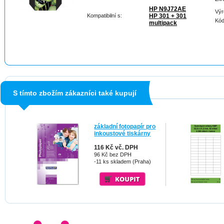
HP N9J72AE
Výr
Kompatibilní s:
HP 301 + 301
Kód
multipack
S tímto zbožím zákazníci také kupují
základní fotopapír pro
inkoustové tiskárny
116 Kč vč. DPH
96 Kč bez DPH
-11 ks skladem (Praha)