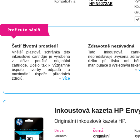
Výr
Kompatibilní s:
HP N9J72AE
Kód
Gru
Proč tuto náplň
Šetří životní prostředí
Zdravotně nezávadná
Vnější plastová schránka této
Tato inkoustová cartri
inkoustové cartridge je vyrobena
nepředstavuje zvýšená zdrav
z dříve použité originální
rizika při tisku ani bě
cartridge. Došlo tak k významné
manipulace s výsledným tiske
úspoře tvorby odpadů a
maximální úspoře přírodních
zdrojů.
více
Inkoustová kazeta HP Envy
Originální inkoustová kazeta HP.
Barva:
černá
Kus
Varianta:
originální
Typ