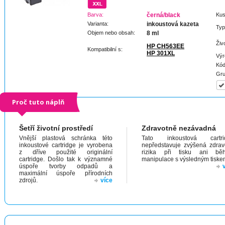
Barva:
černá/black
Kus
Varianta:
inkoustová kazeta
Typ
Objem nebo obsah:
8 ml
Živ
HP CH563EE
Kompatibilní s:
HP 301XL
Výr
Kód
Gru
Proč tuto náplň
Šetří životní prostředí
Zdravotně nezávadná
Vnější plastová schránka této
Tato inkoustová cartri
inkoustové cartridge je vyrobena
nepředstavuje zvýšená zdrav
z dříve použité originální
rizika při tisku ani bě
cartridge. Došlo tak k významné
manipulace s výsledným tiske
úspoře tvorby odpadů a
maximální úspoře přírodních
zdrojů.
více