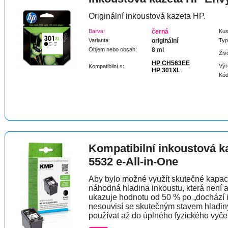
Originální inkoustová kazeta HP.
Barva:
černá
Kus
Varianta:
originální
Typ
Objem nebo obsah:
8 ml
Živ
HP CH563EE
Výr
Kompatibilní s:
HP 301XL
Kód
Kompatibilní inkoustová 
5532 e-All-in-One
Aby bylo možné využít skutečné kapaci
náhodná hladina inkoustu, která není 
ukazuje hodnotu od 50 % po „dochází 
nesouvisí se skutečným stavem hladin
používat až do úplného fyzického vyče