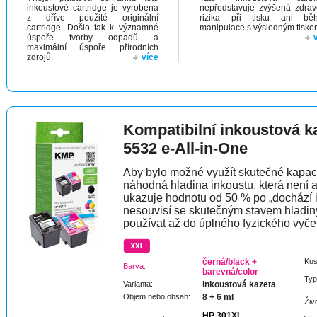
inkoustové cartridge je vyrobena
nepředstavuje zvýšená zdrav
z dříve použité originální
rizika při tisku ani bě
cartridge. Došlo tak k významné
manipulace s výsledným tiske
úspoře tvorby odpadů a
maximální úspoře přírodních
zdrojů.
více
Kompatibilní inkoustová 
5532 e-All-in-One
Aby bylo možné využít skutečné kapaci
náhodná hladina inkoustu, která není 
ukazuje hodnotu od 50 % po „dochází 
nesouvisí se skutečným stavem hladin
používat až do úplného fyzického vyče
černá/black +
Kus
Barva:
barevná/color
Typ
Varianta:
inkoustová kazeta
Objem nebo obsah:
8 + 6 ml
Živ
HP 301XL