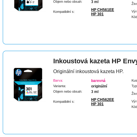
Objem nebo obsah:
3 ml
Živ
HP CH561EE
Výr
Kompatibilní s:
HP 301
Kód
Inkoustová kazeta HP Envy
Originální inkoustová kazeta HP.
Barva:
barevná
Kus
Varianta:
originální
Typ
Objem nebo obsah:
3 ml
Živ
HP CH562EE
Výr
Kompatibilní s:
HP 301
Kód