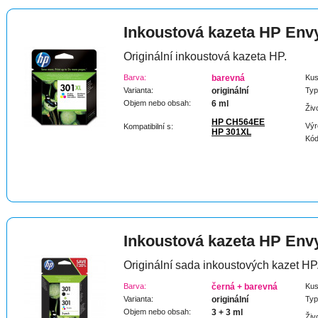
Inkoustová kazeta HP Envy
Originální inkoustová kazeta HP.
Barva:
barevná
Kus
Varianta:
originální
Typ
Objem nebo obsah:
6 ml
Živ
HP CH564EE
Výr
Kompatibilní s:
HP 301XL
Kód
Inkoustová kazeta HP Envy
Originální sada inkoustových kazet HP
Barva:
černá + barevná
Kus
Varianta:
originální
Typ
Objem nebo obsah:
3 + 3 ml
Živ