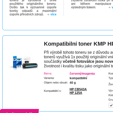
toneru je vyrobena z dříve
zvýšená zdravotní rizika při t
použitého originálního toneru.
ani během manipulac
Došlo tak k významné úspoře
výsledným tiskem.
tvorby odpadů a maximální
úspoře přírodních zdrojů.
více
Kompatibilní toner KMP H
Při výrobě tohoto toneru se z důvodu a
tonerů využívá 1x použitý originální vně
součástky
včetně fotoválce jsou nov
životnost i kvalitu tisku jako originální t
Barva:
červený/magenta
Kus
Varianta:
kompatibilní
Typ
Objem nebo obsah:
40 g
Živ
HP CB543A
Výr
Kompatibilní s:
HP 125A
Kód
Gru