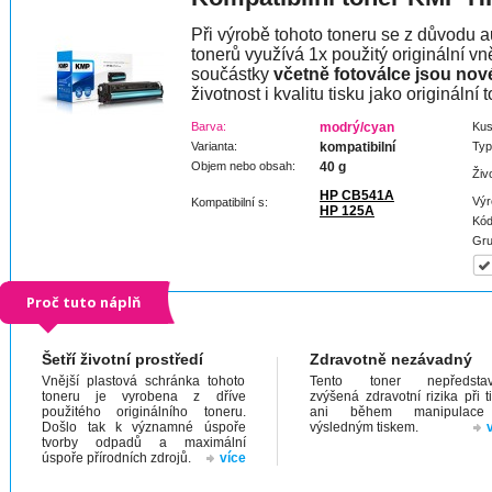
Při výrobě tohoto toneru se z důvodu a
tonerů využívá 1x použitý originální vně
součástky
včetně fotoválce jsou nov
životnost i kvalitu tisku jako originální t
Barva:
modrý/cyan
Kus
Varianta:
kompatibilní
Typ
Objem nebo obsah:
40 g
Živ
HP CB541A
Výr
Kompatibilní s:
HP 125A
Kód
Gru
Proč tuto náplň
Šetří životní prostředí
Zdravotně nezávadný
Vnější plastová schránka tohoto
Tento toner nepředstav
toneru je vyrobena z dříve
zvýšená zdravotní rizika při t
použitého originálního toneru.
ani během manipulac
Došlo tak k významné úspoře
výsledným tiskem.
tvorby odpadů a maximální
úspoře přírodních zdrojů.
více