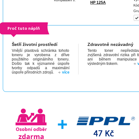
Kompatibilní s:
HP 125A
Kód
Gru
Proč tuto náplň
Šetří životní prostředí
Zdravotně nezávadný
Vnější plastová schránka tohoto
Tento toner nepředstav
toneru je vyrobena z dříve
zvýšená zdravotní rizika při t
použitého originálního toneru.
ani během manipulac
Došlo tak k významné úspoře
výsledným tiskem.
tvorby odpadů a maximální
úspoře přírodních zdrojů.
více