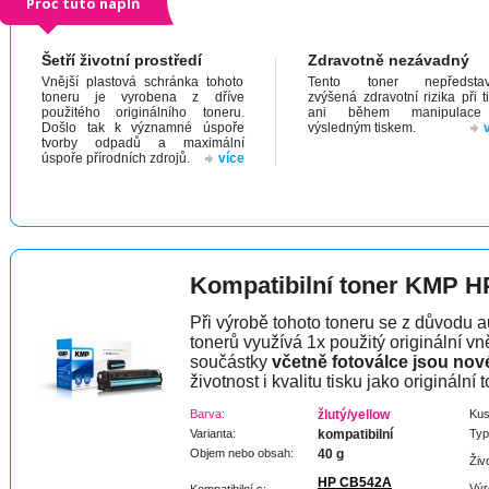
Proč tuto náplň
Šetří životní prostředí
Zdravotně nezávadný
Vnější plastová schránka tohoto
Tento toner nepředstav
toneru je vyrobena z dříve
zvýšená zdravotní rizika při t
použitého originálního toneru.
ani během manipulac
Došlo tak k významné úspoře
výsledným tiskem.
tvorby odpadů a maximální
úspoře přírodních zdrojů.
více
Kompatibilní toner KMP H
Při výrobě tohoto toneru se z důvodu a
tonerů využívá 1x použitý originální vně
součástky
včetně fotoválce jsou nov
životnost i kvalitu tisku jako originální t
Barva:
žlutý/yellow
Kus
Varianta:
kompatibilní
Typ
Objem nebo obsah:
40 g
Živ
HP CB542A
Výr