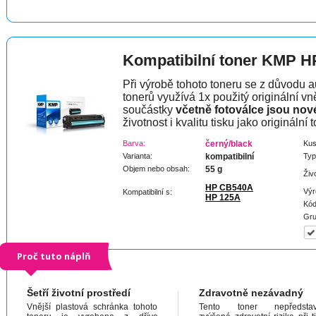
Kompatibilní toner KMP H
Při výrobě tohoto toneru se z důvodu a
tonerů využívá 1x použitý originální vně
součástky
včetně fotoválce jsou nov
životnost i kvalitu tisku jako originální t
Barva:
černý/black
Kus
Varianta:
kompatibilní
Typ
Objem nebo obsah:
55 g
Živ
HP CB540A
Výr
Kompatibilní s:
HP 125A
Kód
Gru
Proč tuto náplň
Šetří životní prostředí
Zdravotně nezávadný
Vnější plastová schránka tohoto
Tento toner nepředstav