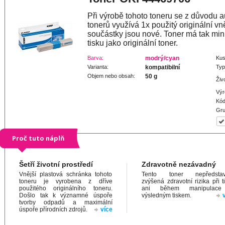
Při výrobě tohoto toneru se z důvodu a
tonerů využívá 1x použitý originální vně
součástky jsou nové. Toner má tak min
tisku jako originální toner.
Barva:
modrý/cyan
Kus
Varianta:
kompatibilní
Typ
Objem nebo obsah:
50 g
Živ
Výr
Kód
Gru
Proč tuto náplň
Šetří životní prostředí
Zdravotně nezávadný
Vnější plastová schránka tohoto
Tento toner nepředstav
toneru je vyrobena z dříve
zvýšená zdravotní rizika při t
použitého originálního toneru.
ani během manipulac
Došlo tak k významné úspoře
výsledným tiskem.
tvorby odpadů a maximální
úspoře přírodních zdrojů.
více