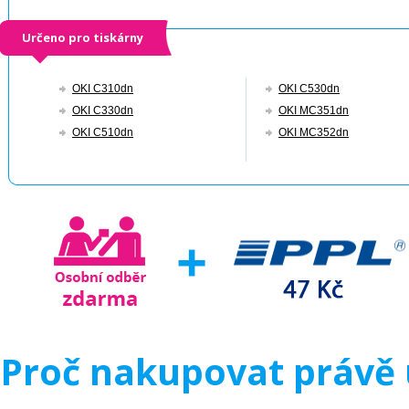
Určeno pro tiskárny
OKI C310dn
OKI C530dn
OKI C330dn
OKI MC351dn
OKI C510dn
OKI MC352dn
Proč nakupovat právě 