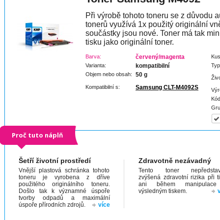
Při výrobě tohoto toneru se z důvodu a
tonerů využívá 1x použitý originální vně
součástky jsou nové. Toner má tak min
tisku jako originální toner.
Barva:
červený/magenta
Kus
Varianta:
kompatibilní
Typ
Objem nebo obsah:
50 g
Živ
Kompatibilní s:
Samsung CLT-M4092S
Výr
Kód
Gru
Proč tuto náplň
Šetří životní prostředí
Zdravotně nezávadný
Vnější plastová schránka tohoto
Tento toner nepředstav
toneru je vyrobena z dříve
zvýšená zdravotní rizika při t
použitého originálního toneru.
ani během manipulac
Došlo tak k významné úspoře
výsledným tiskem.
tvorby odpadů a maximální
úspoře přírodních zdrojů.
více