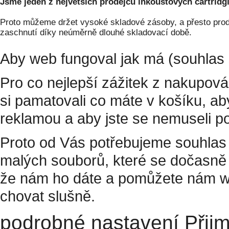
Jsme jeden z největších prodejců inkoustových cartridgí
Proto můžeme držet vysoké skladové zásoby, a přesto prodá
zaschnutí díky neúměrně dlouhé skladovací době.
Aby web fungoval jak má (souhlas 
Pro co nejlepší zážitek z nakupov
si pamatovali co máte v košíku, a
reklamou a aby jste se nemuseli p
Proto od Vás potřebujeme souhlas 
malých souborů, které se dočasně 
že nám ho dáte a pomůžete nám w
chovat slušně.
podrobné nastavení
Přij