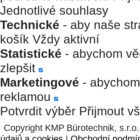
Jednotlivé souhlasy
Technické
- aby naše str
košík
Vždy aktivní
Statistické
- abychom věd
zlepšit
Marketingové
- abychom 
reklamou
Potvrdit výběr
Přijmout v
Copyright KMP Bürotechnik, s.r.o.
údajů a cookies
|
Obchodní podmí