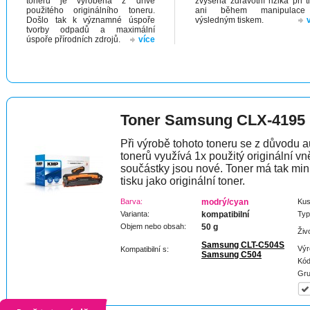
toneru je vyrobena z dříve
zvýšená zdravotní rizika při t
použitého originálního toneru.
ani během manipulac
Došlo tak k významné úspoře
výsledným tiskem.
tvorby odpadů a maximální
úspoře přírodních zdrojů.
více
Toner Samsung CLX-4195
Při výrobě tohoto toneru se z důvodu a
tonerů využívá 1x použitý originální vně
součástky jsou nové. Toner má tak min
tisku jako originální toner.
Barva:
modrý/cyan
Kus
Varianta:
kompatibilní
Typ
Objem nebo obsah:
50 g
Živ
Samsung CLT-C504S
Výr
Kompatibilní s:
Samsung C504
Kód
Gru