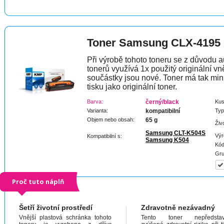
Toner Samsung CLX-4195
Při výrobě tohoto toneru se z důvodu a
tonerů využívá 1x použitý originální vně
součástky jsou nové. Toner má tak min
tisku jako originální toner.
Barva:
černý/black
Kus
Varianta:
kompatibilní
Typ
Objem nebo obsah:
65 g
Živ
Samsung CLT-K504S
Výr
Kompatibilní s:
Samsung K504
Kód
Gru
Proč tuto náplň
Šetří životní prostředí
Zdravotně nezávadný
Vnější plastová schránka tohoto
Tento toner nepředstav