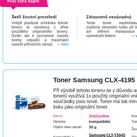
Proč tuto náplň
Šetří životní prostředí
Zdravotně nezávadný
Vnější plastová schránka tohoto
Tento toner nepředstav
toneru je vyrobena z dříve
zvýšená zdravotní rizika při t
použitého originálního toneru.
ani během manipulac
Došlo tak k významné úspoře
výsledným tiskem.
tvorby odpadů a maximální
úspoře přírodních zdrojů.
více
Toner Samsung CLX-4195
Při výrobě tohoto toneru se z důvodu a
tonerů využívá 1x použitý originální vně
součástky jsou nové. Toner má tak min
tisku jako originální toner.
Barva:
žlutý/yellow
Kus
Varianta:
kompatibilní
Typ
Objem nebo obsah:
50 g
Živ
Samsung CLT-Y504S
Výr