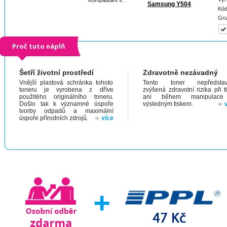
Kompatibilní s:
Samsung Y504
Kód
Gru
Proč tuto náplň
Šetří životní prostředí
Zdravotně nezávadný
Vnější plastová schránka tohoto
Tento toner nepředstav
toneru je vyrobena z dříve
zvýšená zdravotní rizika při t
použitého originálního toneru.
ani během manipulac
Došlo tak k významné úspoře
výsledným tiskem.
tvorby odpadů a maximální
úspoře přírodních zdrojů.
více