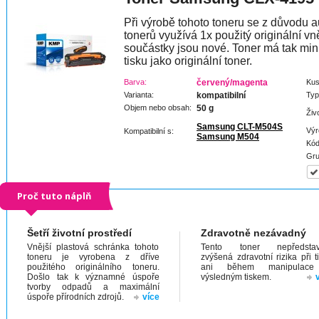
Při výrobě tohoto toneru se z důvodu a
tonerů využívá 1x použitý originální vně
součástky jsou nové. Toner má tak min
tisku jako originální toner.
Barva:
červený/magenta
Kus
Varianta:
kompatibilní
Typ
Objem nebo obsah:
50 g
Živ
Samsung CLT-M504S
Výr
Kompatibilní s:
Samsung M504
Kód
Gru
Proč tuto náplň
Šetří životní prostředí
Zdravotně nezávadný
Vnější plastová schránka tohoto
Tento toner nepředstav
toneru je vyrobena z dříve
zvýšená zdravotní rizika při t
použitého originálního toneru.
ani během manipulac
Došlo tak k významné úspoře
výsledným tiskem.
tvorby odpadů a maximální
úspoře přírodních zdrojů.
více