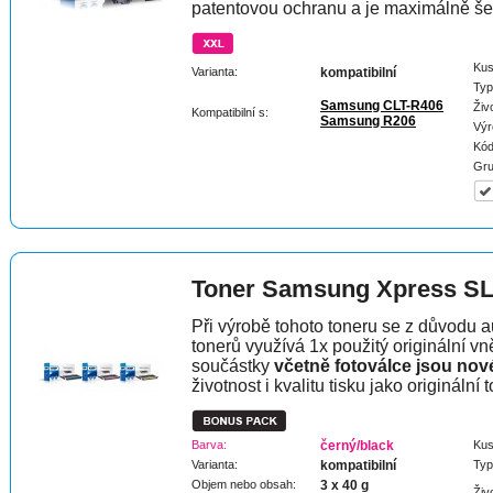
patentovou ochranu a je maximálně šet
Kus
Varianta:
kompatibilní
Typ
Samsung CLT-R406
Živ
Kompatibilní s:
Samsung R206
Výr
Kód
Gru
Toner Samsung Xpress S
Při výrobě tohoto toneru se z důvodu a
tonerů využívá 1x použitý originální vně
součástky
včetně fotoválce jsou nov
životnost i kvalitu tisku jako originální t
Barva:
černý/black
Kus
Varianta:
kompatibilní
Typ
Objem nebo obsah:
3 x 40 g
Živ