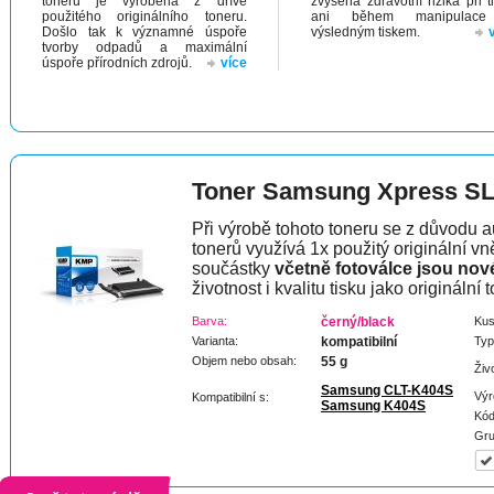
toneru je vyrobena z dříve
zvýšená zdravotní rizika při t
použitého originálního toneru.
ani během manipulac
Došlo tak k významné úspoře
výsledným tiskem.
tvorby odpadů a maximální
úspoře přírodních zdrojů.
více
Toner Samsung Xpress S
Při výrobě tohoto toneru se z důvodu a
tonerů využívá 1x použitý originální vně
součástky
včetně fotoválce jsou nov
životnost i kvalitu tisku jako originální t
Barva:
černý/black
Kus
Varianta:
kompatibilní
Typ
Objem nebo obsah:
55 g
Živ
Samsung CLT-K404S
Výr
Kompatibilní s:
Samsung K404S
Kód
Gru