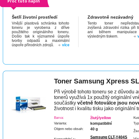
Proč tuto náplň
Šetří životní prostředí
Zdravotně nezávadný
Vnější plastová schránka tohoto
Tento toner nepředstav
toneru je vyrobena z dříve
zvýšená zdravotní rizika při t
použitého originálního toneru.
ani během manipulac
Došlo tak k významné úspoře
výsledným tiskem.
tvorby odpadů a maximální
úspoře přírodních zdrojů.
více
Toner Samsung Xpress S
Při výrobě tohoto toneru se z důvodu a
tonerů využívá 1x použitý originální vně
součástky
včetně fotoválce jsou nov
životnost i kvalitu tisku jako originální t
Barva:
žlutý/yellow
Kus
Varianta:
kompatibilní
Typ
Objem nebo obsah:
40 g
Živ
Samsung CLT-Y404S
Výr