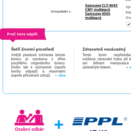
Samsung CLT-404S
Výr
CMY multipack
Kompatibilní s:
Kód
Samsung 404S
multipack
Gru
Proč tuto náplň
Šetří životní prostředí
Zdravotně nezávadný
Vnější plastová schránka tohoto
Tento toner nepředstav
toneru je vyrobena z dříve
zvýšená zdravotní rizika při t
použitého originálního toneru.
ani během manipulac
Došlo tak k významné úspoře
výsledným tiskem.
tvorby odpadů a maximální
úspoře přírodních zdrojů.
více