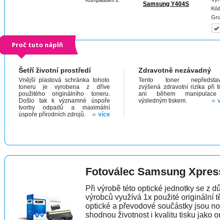
Kompatibilní s:
Samsung Y404S
Kód
Gru
Proč tuto náplň
Šetří životní prostředí
Zdravotně nezávadný
Vnější plastová schránka tohoto
Tento toner nepředstav
toneru je vyrobena z dříve
zvýšená zdravotní rizika při t
použitého originálního toneru.
ani během manipulac
Došlo tak k významné úspoře
výsledným tiskem.
tvorby odpadů a maximální
úspoře přírodních zdrojů.
více
Fotoválec Samsung Xpre
Při výrobě této optické jednotky se z 
výrobců využívá 1x použité originální t
optické a převodové součástky jsou n
shodnou životnost i kvalitu tisku jako 