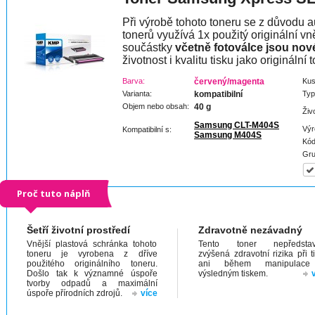
Při výrobě tohoto toneru se z důvodu a
tonerů využívá 1x použitý originální vně
součástky
včetně fotoválce jsou nov
životnost i kvalitu tisku jako originální t
Barva:
červený/magenta
Kus
Varianta:
kompatibilní
Typ
Objem nebo obsah:
40 g
Živ
Samsung CLT-M404S
Výr
Kompatibilní s:
Samsung M404S
Kód
Gru
Proč tuto náplň
Šetří životní prostředí
Zdravotně nezávadný
Vnější plastová schránka tohoto
Tento toner nepředstav
toneru je vyrobena z dříve
zvýšená zdravotní rizika při t
použitého originálního toneru.
ani během manipulac
Došlo tak k významné úspoře
výsledným tiskem.
tvorby odpadů a maximální
úspoře přírodních zdrojů.
více