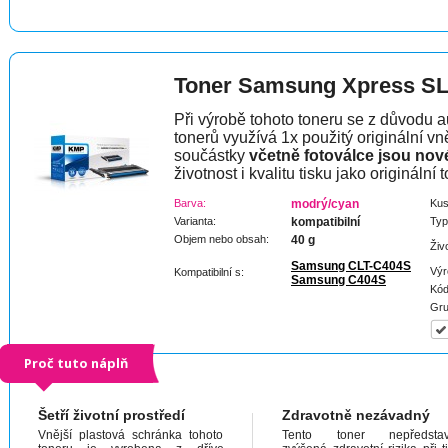
Toner Samsung Xpress S
Při výrobě tohoto toneru se z důvodu a
tonerů využívá 1x použitý originální vně
součástky
včetně fotoválce jsou nov
životnost i kvalitu tisku jako originální t
Barva:
modrý/cyan
Kus
Varianta:
kompatibilní
Typ
Objem nebo obsah:
40 g
Živ
Samsung CLT-C404S
Výr
Kompatibilní s:
Samsung C404S
Kód
Gru
Proč tuto náplň
Šetří životní prostředí
Zdravotně nezávadný
Vnější plastová schránka tohoto
Tento toner nepředstav