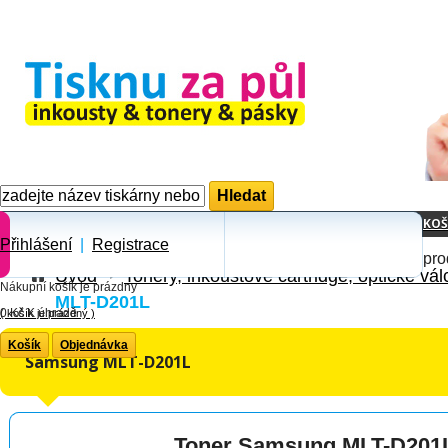
KOŠ
Přihlášení
|
Registrace
pro
Úvod
Tonery, inkoustové cartridge, optické vál
Nákupní košík je prázdny
MLT-D201L
0 Kč
K úhradě
(
košík je prázdný
)
Košík
Objednávka
Samsung MLT-D201L
Toner Samsung MLT-D201