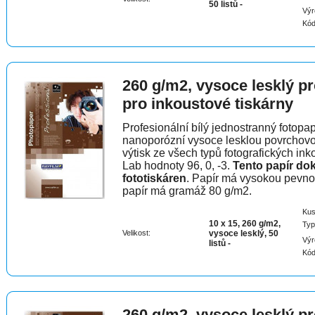
50 listů -
Výr
Kód
260 g/m2, vysoce lesklý pr
pro inkoustové tiskárny
Profesionální bílý jednostranný fotopap
nanoporózní vysoce lesklou povrchovo
výtisk ze všech typů fotografických in
Lab hodnoty 96, 0, -3.
Tento papír do
fototiskáren
. Papír má vysokou pevnos
papír má gramáž 80 g/m2.
Kus
10 x 15, 260 g/m2,
Typ
Velikost:
vysoce lesklý, 50
Výr
listů -
Kód
260 g/m2, vysoce lesklý pr