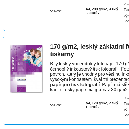
Kus
A4, 200 g/m2, lesklý,
Typ
Velikost:
50 listů -
Výr
Kód
170 g/m2, lesklý základní 
tiskárny
Bílý lesklý voděodolný fotopapír 170 g/
černobílý inkoustový tisk fotografií. F
povrch, který je vhodný pro většinu in
vysokým kontrastem, kvalitní prezentac
papír pro tisk fotografií
. Papír má stř
kancelářský papír má gramáž 80 g/m2.
Kus
A4, 170 g/m2, lesklý,
Typ
Velikost:
10 listů -
Výr
Kód