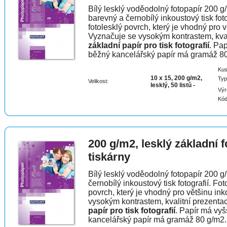
Bílý lesklý voděodolný fotopapír 200 g/
barevný a černobílý inkoustový tisk fot
fotolesklý povrch, který je vhodný pro 
Vyznačuje se vysokým kontrastem, kval
základní papír pro tisk fotografií
. Pap
běžný kancelářský papír má gramáž 8
Kus
10 x 15, 200 g/m2,
Typ
Velikost:
lesklý, 50 listů -
Výr
Kód
200 g/m2, lesklý základní 
tiskárny
Bílý lesklý voděodolný fotopapír 200 g/
černobílý inkoustový tisk fotografií. F
povrch, který je vhodný pro většinu in
vysokým kontrastem, kvalitní prezentac
papír pro tisk fotografií
. Papír má vyš
kancelářský papír má gramáž 80 g/m2.