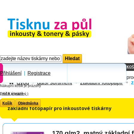
KOŠ
Přihlášení
|
Registrace
pro
Úvod
další sortiment
základní fotopapír
z
Nákupní košík je prázdny
0 Kč
K úhradě
(
košík je prázdný
)
Košík
Objednávka
základní fotopapír pro inkoustové tiskárny
170 g/m2, matný základní 