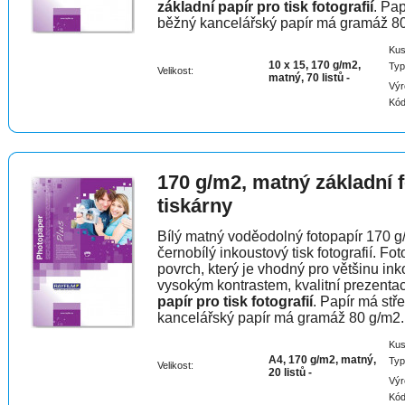
základní papír pro tisk fotografií
. Pap
běžný kancelářský papír má gramáž 8
Kus
10 x 15, 170 g/m2,
Typ
Velikost:
matný, 70 listů -
Výr
Kód
170 g/m2, matný základní 
tiskárny
Bílý matný voděodolný fotopapír 170 g/
černobílý inkoustový tisk fotografií. F
povrch, který je vhodný pro většinu in
vysokým kontrastem, kvalitní prezentac
papír pro tisk fotografií
. Papír má stř
kancelářský papír má gramáž 80 g/m2.
Kus
A4, 170 g/m2, matný,
Typ
Velikost:
20 listů -
Výr
Kód