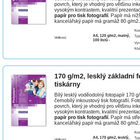
povrch, který je vhodný pro většinu in
vysokým kontrastem, kvalitní prezentac
papír pro tisk fotografií
. Papír má niž
kancelářský papír má gramáž 80 g/m2.
Kus
A4, 120 g/m2, matný,
Typ
Velikost:
100 listů -
Výr
Kód
170 g/m2, lesklý základní 
tiskárny
Bílý lesklý voděodolný fotopapír 170 g/
černobílý inkoustový tisk fotografií. F
povrch, který je vhodný pro většinu in
vysokým kontrastem, kvalitní prezentac
papír pro tisk fotografií
. Papír má stř
kancelářský papír má gramáž 80 g/m2.
Kus
A4, 170 g/m2, lesklý,
Typ
Velikost: