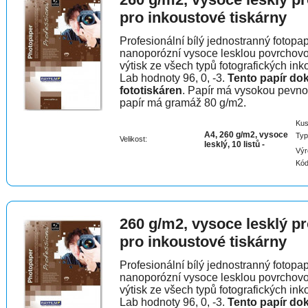
pro inkoustové tiskárny
Profesionální bílý jednostranný fotopap
nanoporózní vysoce lesklou povrchovo
výtisk ze všech typů fotografických in
Lab hodnoty 96, 0, -3.
Tento papír do
fototiskáren
. Papír má vysokou pevnos
papír má gramáž 80 g/m2.
Kus
A4, 260 g/m2, vysoce
Typ
Velikost:
lesklý, 10 listů -
Výr
Kód
260 g/m2, vysoce lesklý pr
pro inkoustové tiskárny
Profesionální bílý jednostranný fotopap
nanoporózní vysoce lesklou povrchovo
výtisk ze všech typů fotografických in
Lab hodnoty 96, 0, -3.
Tento papír do