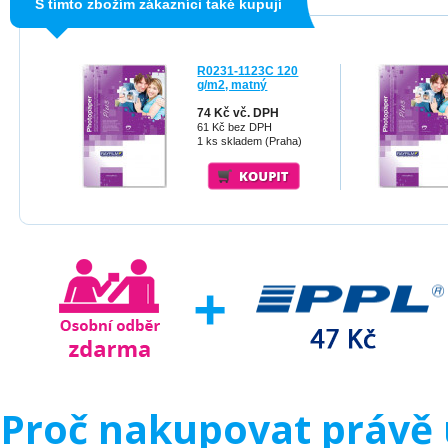
S tímto zbožím zákazníci také kupují
R0231-1123C 120
g/m2, matný
74 Kč vč. DPH
61 Kč bez DPH
1 ks skladem (Praha)
Proč nakupovat právě 