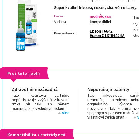
Super kvalitní inkoust, nezasychá, věrné barvy.
Barva:
modrá/cyan
Typ
Varianta:
kompatibilní
Výr
Kód
Epson T6642
Kompatibilní s:
Epson C13T66424A
Gru
Proč tuto náplň
Zdravotně nezávadná
Neporušuje patenty
Tato inkoustová cartridge
Tato inkoustová cartri
nepředstavuje zvýšená zdravotní
neporušuje patentovou och
rizika při tisku ani během
originálního výrobc
manipulace s výsledným tiskem.
nevystavuje tak kupující riz
více
spojeným s porušením dušev
vlastnictví třetích stran.
Kompatibilita s cartridgemi