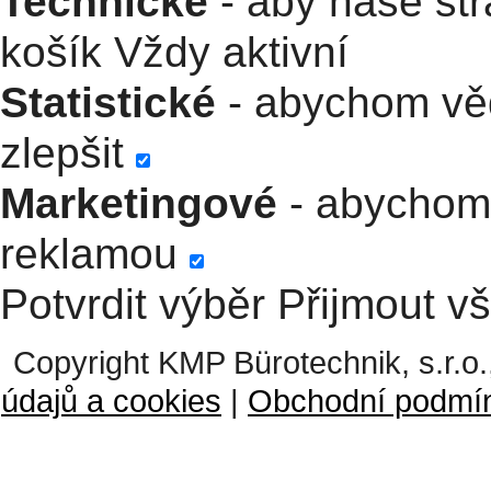
Technické
- aby naše str
košík
Vždy aktivní
Statistické
- abychom věd
zlepšit
Marketingové
- abychom 
reklamou
Potvrdit výběr
Přijmout v
Copyright KMP Bürotechnik, s.r.o.
údajů a cookies
|
Obchodní podmí