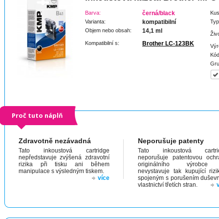
Barva:
černá/black
Kus
Varianta:
kompatibilní
Typ
Objem nebo obsah:
14,1 ml
Živ
Kompatibilní s:
Brother LC-123BK
Výr
Kód
Gru
Proč tuto náplň
Zdravotně nezávadná
Neporušuje patenty
Tato inkoustová cartridge
Tato inkoustová cartri
nepředstavuje zvýšená zdravotní
neporušuje patentovou och
rizika při tisku ani během
originálního výrobc
manipulace s výsledným tiskem.
nevystavuje tak kupující riz
více
spojeným s porušením dušev
vlastnictví třetích stran.