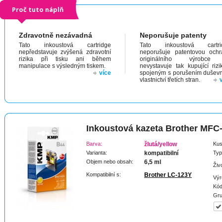
Proč tuto náplň
Zdravotně nezávadná
Neporušuje patenty
Tato inkoustová cartridge
Tato inkoustová cartri
nepředstavuje zvýšená zdravotní
neporušuje patentovou och
rizika při tisku ani během
originálního výrobc
manipulace s výsledným tiskem.
nevystavuje tak kupující riz
více
spojeným s porušením dušev
vlastnictví třetích stran.
Inkoustová kazeta Brother MF
Barva:
žlutá/yellow
Kus
Varianta:
kompatibilní
Typ
Objem nebo obsah:
6,5 ml
Živ
Kompatibilní s:
Brother LC-123Y
Výr
Kód
Gru