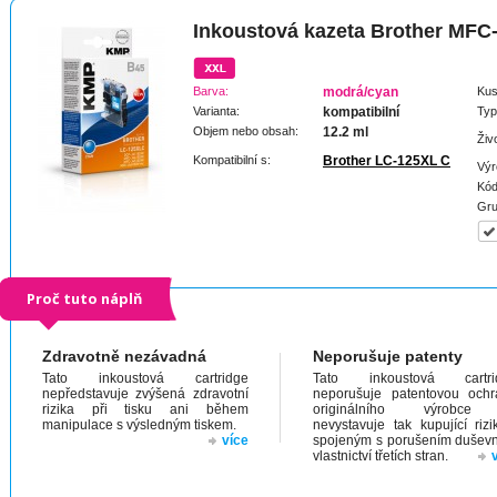
Inkoustová kazeta Brother MF
Barva:
modrá/cyan
Kus
Varianta:
kompatibilní
Typ
Objem nebo obsah:
12.2 ml
Živ
Kompatibilní s:
Brother LC-125XL C
Výr
Kód
Gru
Proč tuto náplň
Zdravotně nezávadná
Neporušuje patenty
Tato inkoustová cartridge
Tato inkoustová cartri
nepředstavuje zvýšená zdravotní
neporušuje patentovou och
rizika při tisku ani během
originálního výrobc
manipulace s výsledným tiskem.
nevystavuje tak kupující riz
více
spojeným s porušením dušev
vlastnictví třetích stran.