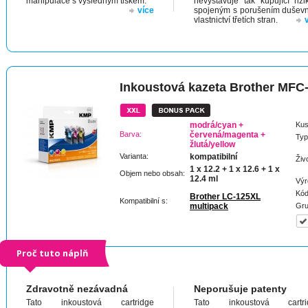
manipulace s výsledným tiskem.
nevystavuje tak kupující riz
více
spojeným s porušením dušev
vlastnictví třetích stran.
Inkoustová kazeta Brother MF
modrá/cyan +
Kus
Barva:
červená/magenta +
Typ
žlutá/yellow
Varianta:
kompatibilní
Živ
1 x 12.2 + 1 x 12.6 + 1 x
Objem nebo obsah:
12.4 ml
Výr
Kód
Brother LC-125XL
Kompatibilní s:
multipack
Gru
Proč tuto náplň
Zdravotně nezávadná
Neporušuje patenty
Tato inkoustová cartridge
Tato inkoustová cartri