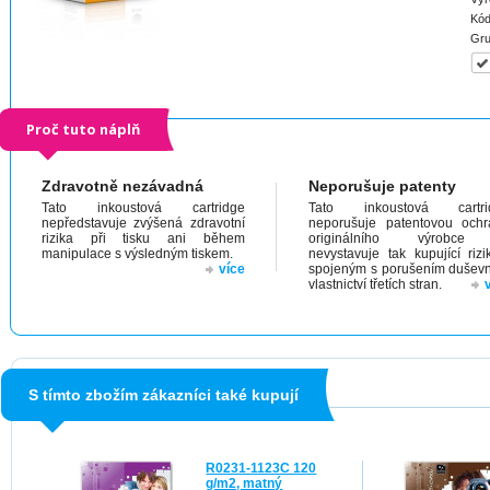
Kód
Gru
Proč tuto náplň
Zdravotně nezávadná
Neporušuje patenty
Tato inkoustová cartridge
Tato inkoustová cartri
nepředstavuje zvýšená zdravotní
neporušuje patentovou och
rizika při tisku ani během
originálního výrobc
manipulace s výsledným tiskem.
nevystavuje tak kupující riz
více
spojeným s porušením dušev
vlastnictví třetích stran.
S tímto zbožím zákazníci také kupují
R0231-1123C 120
g/m2, matný