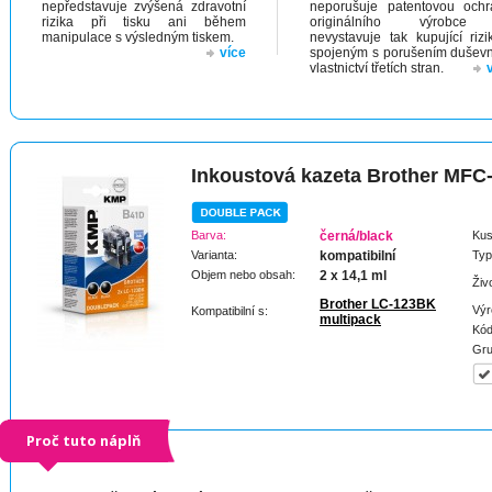
nepředstavuje zvýšená zdravotní
neporušuje patentovou och
rizika při tisku ani během
originálního výrobc
manipulace s výsledným tiskem.
nevystavuje tak kupující riz
více
spojeným s porušením dušev
vlastnictví třetích stran.
Inkoustová kazeta Brother MF
Barva:
černá/black
Kus
Varianta:
kompatibilní
Typ
Objem nebo obsah:
2 x 14,1 ml
Živ
Brother LC-123BK
Výr
Kompatibilní s:
multipack
Kód
Gru
Proč tuto náplň