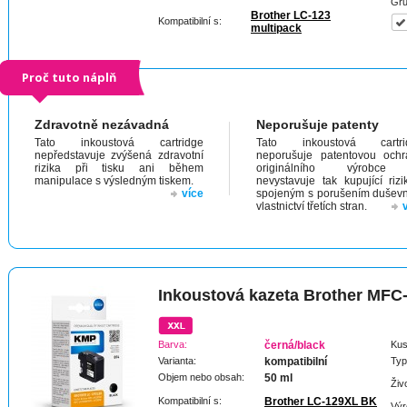
Gru
Brother LC-123
Kompatibilní s:
multipack
Proč tuto náplň
Zdravotně nezávadná
Neporušuje patenty
Tato inkoustová cartridge
Tato inkoustová cartri
nepředstavuje zvýšená zdravotní
neporušuje patentovou och
rizika při tisku ani během
originálního výrobc
manipulace s výsledným tiskem.
nevystavuje tak kupující riz
více
spojeným s porušením dušev
vlastnictví třetích stran.
Inkoustová kazeta Brother MF
Barva:
černá/black
Kus
Varianta:
kompatibilní
Typ
Objem nebo obsah:
50 ml
Živ
Kompatibilní s:
Brother LC-129XL BK
Výr