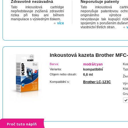
Zdravotně nezávadná
Neporušuje patenty
Tato inkoustová cartridge
Tato inkoustová cartri
nepředstavuje zvýšená zdravotní
neporušuje patentovou och
rizika při tisku ani během
originálního výrobc
manipulace s výsledným tiskem.
nevystavuje tak kupující riz
více
spojeným s porušením dušev
vlastnictví třetích stran.
Inkoustová kazeta Brother MF
Barva:
modrá/cyan
Kus
Varianta:
kompatibilní
Typ
Objem nebo obsah:
6,6 ml
Živ
Kompatibilní s:
Brother LC-123C
Výr
Kód
Gru
Proč tuto náplň