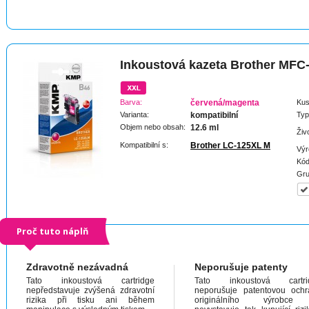
Inkoustová kazeta Brother MF
Barva:
červená/magenta
Kus
Varianta:
kompatibilní
Typ
Objem nebo obsah:
12.6 ml
Živ
Kompatibilní s:
Brother LC-125XL M
Výr
Kód
Gru
Proč tuto náplň
Zdravotně nezávadná
Neporušuje patenty
Tato inkoustová cartridge
Tato inkoustová cartri
nepředstavuje zvýšená zdravotní
neporušuje patentovou och
rizika při tisku ani během
originálního výrobc