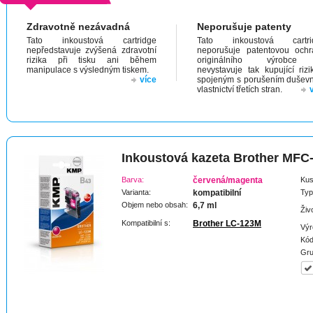
Zdravotně nezávadná
Neporušuje patenty
Tato inkoustová cartridge
Tato inkoustová cartri
nepředstavuje zvýšená zdravotní
neporušuje patentovou och
rizika při tisku ani během
originálního výrobc
manipulace s výsledným tiskem.
nevystavuje tak kupující riz
více
spojeným s porušením dušev
vlastnictví třetích stran.
Inkoustová kazeta Brother MF
Barva:
červená/magenta
Kus
Varianta:
kompatibilní
Typ
Objem nebo obsah:
6,7 ml
Živ
Kompatibilní s:
Brother LC-123M
Výr
Kód
Gru