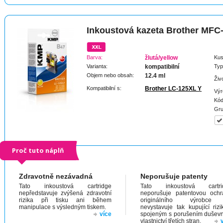
Inkoustová kazeta Brother MF
Barva:
žlutá/yellow
Kus
Varianta:
kompatibilní
Typ
Objem nebo obsah:
12.4 ml
Živ
Kompatibilní s:
Brother LC-125XL Y
Výr
Kód
Gru
Proč tuto náplň
Zdravotně nezávadná
Neporušuje patenty
Tato inkoustová cartridge
Tato inkoustová cartri
nepředstavuje zvýšená zdravotní
neporušuje patentovou och
rizika při tisku ani během
originálního výrobc
manipulace s výsledným tiskem.
nevystavuje tak kupující riz
více
spojeným s porušením dušev
vlastnictví třetích stran.