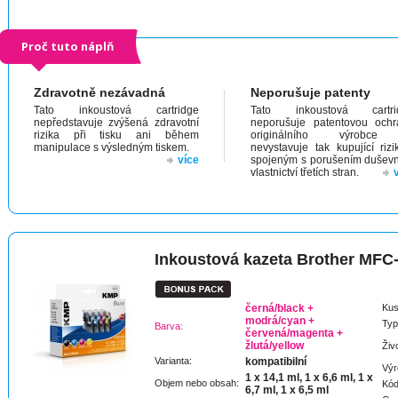
Proč tuto náplň
Zdravotně nezávadná
Neporušuje patenty
Tato inkoustová cartridge
Tato inkoustová cartri
nepředstavuje zvýšená zdravotní
neporušuje patentovou och
rizika při tisku ani během
originálního výrobc
manipulace s výsledným tiskem.
nevystavuje tak kupující riz
více
spojeným s porušením dušev
vlastnictví třetích stran.
Inkoustová kazeta Brother MF
černá/black +
Kus
modrá/cyan +
Typ
Barva:
červená/magenta +
žlutá/yellow
Živ
Varianta:
kompatibilní
Výr
1 x 14,1 ml, 1 x 6,6 ml, 1 x
Objem nebo obsah:
Kód
6,7 ml, 1 x 6,5 ml