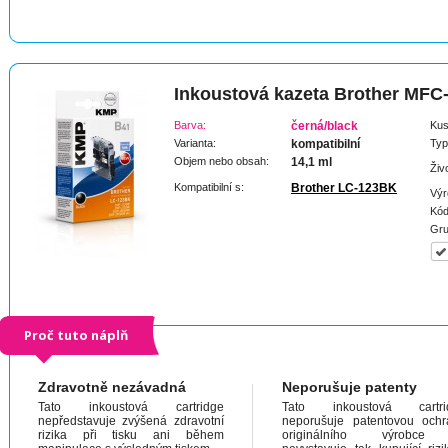
Inkoustová kazeta Brother MF
Barva:
černá/black
Kus
Varianta:
kompatibilní
Typ
Objem nebo obsah:
14,1 ml
Živ
Kompatibilní s:
Brother LC-123BK
Výr
Kód
Gru
Proč tuto náplň
Zdravotně nezávadná
Neporušuje patenty
Tato inkoustová cartridge
Tato inkoustová cartri
nepředstavuje zvýšená zdravotní
neporušuje patentovou och
rizika při tisku ani během
originálního výrobc