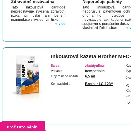
Zdravotně nezávadná
Neporušuje patenty
Tato inkoustová cartridge
Tato inkoustová cartri
nepředstavuje zvýšená zdravotní
neporušuje patentovou och
rizika při tisku ani během
originálního výrobc
manipulace s výsledným tiskem.
nevystavuje tak kupující riz
více
spojeným s porušením dušev
vlastnictví třetích stran.
Inkoustová kazeta Brother MF
Barva:
žlutá/yellow
Kus
Varianta:
kompatibilní
Typ
Objem nebo obsah:
6,5 ml
Živ
Kompatibilní s:
Brother LC-123Y
Výr
Kód
Gru
Proč tuto náplň