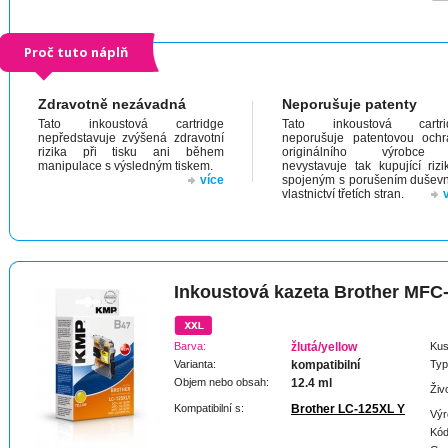
Proč tuto náplň
Zdravotně nezávadná
Neporušuje patenty
Tato inkoustová cartridge
Tato inkoustová cartri
nepředstavuje zvýšená zdravotní
neporušuje patentovou och
rizika při tisku ani během
originálního výrobc
manipulace s výsledným tiskem.
nevystavuje tak kupující riz
více
spojeným s porušením dušev
vlastnictví třetích stran.
Inkoustová kazeta Brother MF
Barva:
žlutá/yellow
Kus
Varianta:
kompatibilní
Typ
Objem nebo obsah:
12.4 ml
Živ
Kompatibilní s:
Brother LC-125XL Y
Výr
Kód