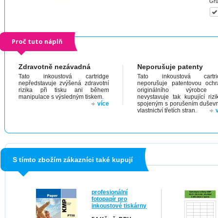
Gru
Proč tuto náplň
Zdravotně nezávadná
Neporušuje patenty
Tato inkoustová cartridge
Tato inkoustová cartri
nepředstavuje zvýšená zdravotní
neporušuje patentovou och
rizika při tisku ani během
originálního výrobc
manipulace s výsledným tiskem.
nevystavuje tak kupující riz
více
spojeným s porušením dušev
vlastnictví třetích stran.
S tímto zbožím zákazníci také kupují
profesionální
fotopapír pro
inkoustové tiskárny