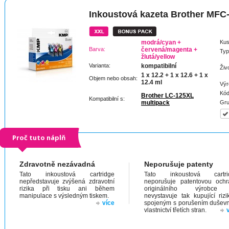
Inkoustová kazeta Brother MF
modrá/cyan +
Kus
Barva:
červená/magenta +
Typ
žlutá/yellow
Varianta:
kompatibilní
Živ
1 x 12.2 + 1 x 12.6 + 1 x
Objem nebo obsah:
12.4 ml
Výr
Kód
Brother LC-125XL
Kompatibilní s:
multipack
Gru
Proč tuto náplň
Zdravotně nezávadná
Neporušuje patenty
Tato inkoustová cartridge
Tato inkoustová cartri
nepředstavuje zvýšená zdravotní
neporušuje patentovou och
rizika při tisku ani během
originálního výrobc
manipulace s výsledným tiskem.
nevystavuje tak kupující riz
více
spojeným s porušením dušev
vlastnictví třetích stran.