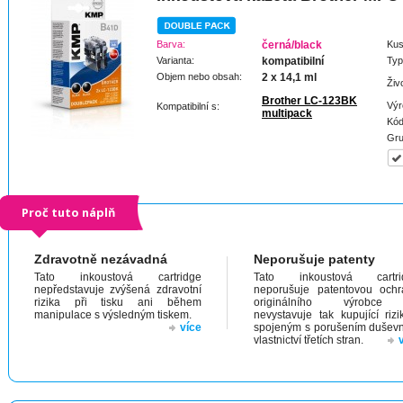
Barva:
černá/black
Kus
Varianta:
kompatibilní
Typ
Objem nebo obsah:
2 x 14,1 ml
Živ
Brother LC-123BK
Výr
Kompatibilní s:
multipack
Kód
Gru
Proč tuto náplň
Zdravotně nezávadná
Neporušuje patenty
Tato inkoustová cartridge
Tato inkoustová cartri
nepředstavuje zvýšená zdravotní
neporušuje patentovou och
rizika při tisku ani během
originálního výrobc
manipulace s výsledným tiskem.
nevystavuje tak kupující riz
více
spojeným s porušením dušev
vlastnictví třetích stran.