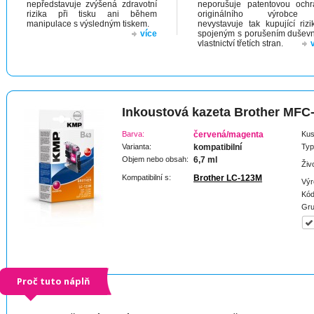
nepředstavuje zvýšená zdravotní
neporušuje patentovou och
rizika při tisku ani během
originálního výrobc
manipulace s výsledným tiskem.
nevystavuje tak kupující riz
více
spojeným s porušením dušev
vlastnictví třetích stran.
Inkoustová kazeta Brother MF
Barva:
červená/magenta
Kus
Varianta:
kompatibilní
Typ
Objem nebo obsah:
6,7 ml
Živ
Kompatibilní s:
Brother LC-123M
Výr
Kód
Gru
Proč tuto náplň