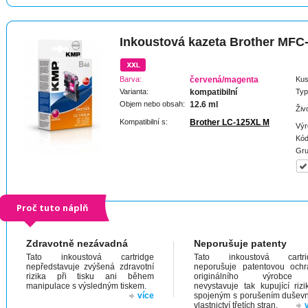
Inkoustová kazeta Brother MF
Barva:
červená/magenta
Kus
Varianta:
kompatibilní
Typ
Objem nebo obsah:
12.6 ml
Živ
Kompatibilní s:
Brother LC-125XL M
Výr
Kód
Gru
Proč tuto náplň
Zdravotně nezávadná
Neporušuje patenty
Tato inkoustová cartridge
Tato inkoustová cartri
nepředstavuje zvýšená zdravotní
neporušuje patentovou och
rizika při tisku ani během
originálního výrobc
manipulace s výsledným tiskem.
nevystavuje tak kupující riz
více
spojeným s porušením dušev
vlastnictví třetích stran.