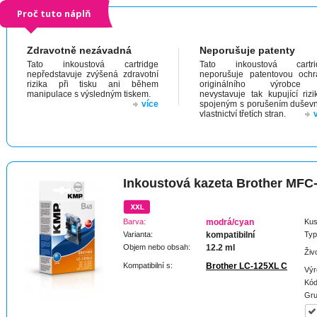
Proč tuto náplň
Zdravotně nezávadná
Neporušuje patenty
Tato inkoustová cartridge
Tato inkoustová cartri
nepředstavuje zvýšená zdravotní
neporušuje patentovou och
rizika při tisku ani během
originálního výrobc
manipulace s výsledným tiskem.
nevystavuje tak kupující riz
více
spojeným s porušením dušev
vlastnictví třetích stran.
Inkoustová kazeta Brother MF
Barva:
modrá/cyan
Kus
Varianta:
kompatibilní
Typ
Objem nebo obsah:
12.2 ml
Živ
Kompatibilní s:
Brother LC-125XL C
Výr
Kód
Gru