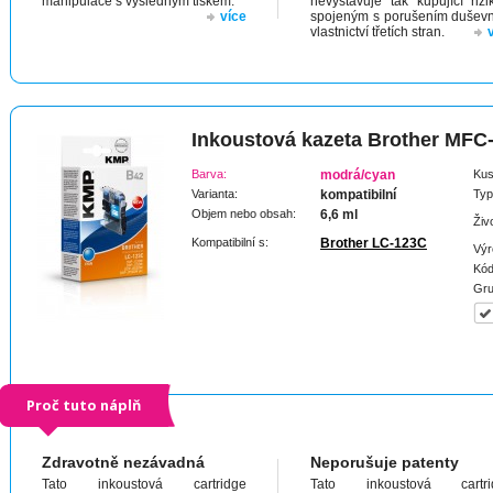
manipulace s výsledným tiskem.
nevystavuje tak kupující riz
více
spojeným s porušením dušev
vlastnictví třetích stran.
Inkoustová kazeta Brother MF
Barva:
modrá/cyan
Kus
Varianta:
kompatibilní
Typ
Objem nebo obsah:
6,6 ml
Živ
Kompatibilní s:
Brother LC-123C
Výr
Kód
Gru
Proč tuto náplň
Zdravotně nezávadná
Neporušuje patenty
Tato inkoustová cartridge
Tato inkoustová cartri