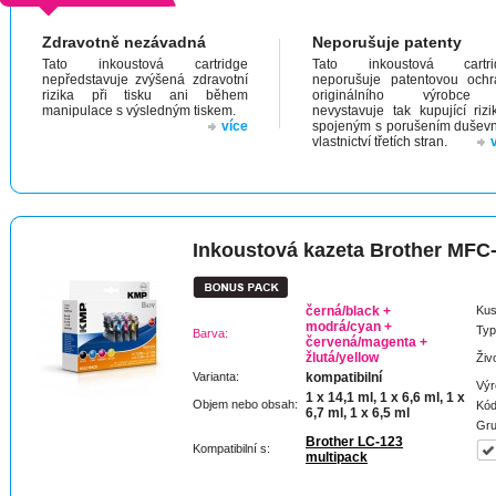
Zdravotně nezávadná
Neporušuje patenty
Tato inkoustová cartridge
Tato inkoustová cartri
nepředstavuje zvýšená zdravotní
neporušuje patentovou och
rizika při tisku ani během
originálního výrobc
manipulace s výsledným tiskem.
nevystavuje tak kupující riz
více
spojeným s porušením dušev
vlastnictví třetích stran.
Inkoustová kazeta Brother MF
černá/black +
Kus
modrá/cyan +
Typ
Barva:
červená/magenta +
žlutá/yellow
Živ
Varianta:
kompatibilní
Výr
1 x 14,1 ml, 1 x 6,6 ml, 1 x
Objem nebo obsah:
Kód
6,7 ml, 1 x 6,5 ml
Gru
Brother LC-123
Kompatibilní s:
multipack