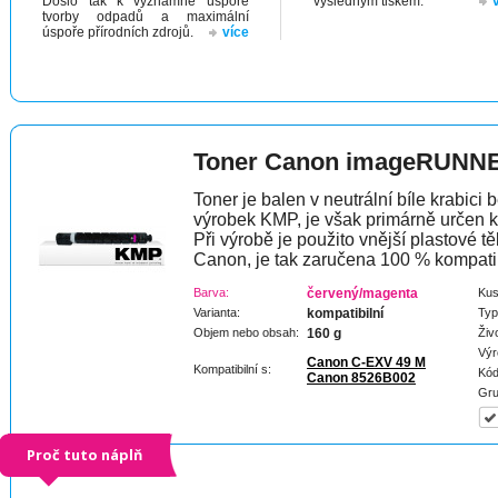
Došlo tak k významné úspoře
výsledným tiskem.
tvorby odpadů a maximální
úspoře přírodních zdrojů.
více
Toner Canon imageRUNNE
Toner je balen v neutrální bíle krabici 
výrobek KMP, je však primárně určen k
Při výrobě je použito vnější plastové tě
Canon, je tak zaručena 100 % kompatibi
Barva:
červený/magenta
Kus
Varianta:
kompatibilní
Typ
Objem nebo obsah:
160 g
Živ
Výr
Canon C-EXV 49 M
Kompatibilní s:
Kód
Canon 8526B002
Gru
Proč tuto náplň