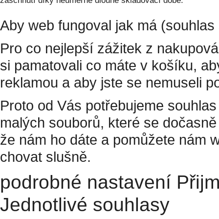
zaschnutí díky neúměrně dlouhé skladovací době.
Aby web fungoval jak má (souhlas 
Pro co nejlepší zážitek z nakupov
si pamatovali co máte v košíku, a
reklamou a aby jste se nemuseli p
Proto od Vás potřebujeme souhlas 
malých souborů, které se dočasně 
že nám ho dáte a pomůžete nám w
chovat slušně.
podrobné nastavení
Přij
Jednotlivé souhlasy