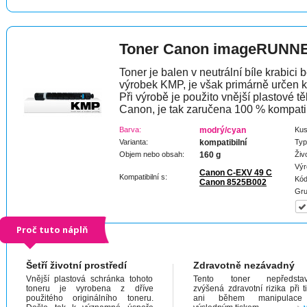
Toner Canon imageRUNNE
Toner je balen v neutrální bíle krabici 
výrobek KMP, je však primárně určen k
Při výrobě je použito vnější plastové tě
Canon, je tak zaručena 100 % kompatibi
Barva:
modrý/cyan
Kus
Varianta:
kompatibilní
Typ
Objem nebo obsah:
160 g
Živ
Výr
Canon C-EXV 49 C
Kompatibilní s:
Kód
Canon 8525B002
Gru
Proč tuto náplň
Šetří životní prostředí
Zdravotně nezávadný
Vnější plastová schránka tohoto
Tento toner nepředstav
toneru je vyrobena z dříve
zvýšená zdravotní rizika při t
použitého originálního toneru.
ani během manipulac