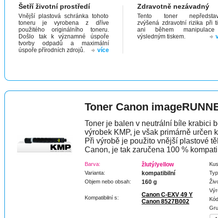
Šetří životní prostředí
Zdravotně nezávadný
Vnější plastová schránka tohoto
Tento toner nepředstav
toneru je vyrobena z dříve
zvýšená zdravotní rizika při t
použitého originálního toneru.
ani během manipulac
Došlo tak k významné úspoře
výsledným tiskem.
tvorby odpadů a maximální
úspoře přírodních zdrojů.
více
Toner Canon imageRUNNE
Toner je balen v neutrální bíle krabici 
výrobek KMP, je však primárně určen k
Při výrobě je použito vnější plastové tě
Canon, je tak zaručena 100 % kompatibi
Barva:
žlutý/yellow
Kus
Varianta:
kompatibilní
Typ
Objem nebo obsah:
160 g
Živ
Výr
Canon C-EXV 49 Y
Kompatibilní s:
Kód
Canon 8527B002
Gru