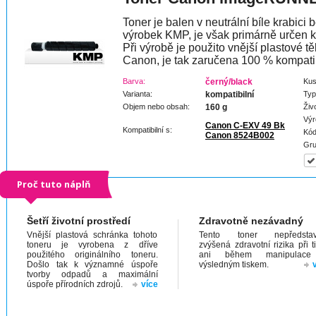
Toner je balen v neutrální bíle krabici 
výrobek KMP, je však primárně určen k
Při výrobě je použito vnější plastové tě
Canon, je tak zaručena 100 % kompatibi
Barva:
černý/black
Kus
Varianta:
kompatibilní
Typ
Objem nebo obsah:
160 g
Živ
Výr
Canon C-EXV 49 Bk
Kompatibilní s:
Kód
Canon 8524B002
Gru
Proč tuto náplň
Šetří životní prostředí
Zdravotně nezávadný
Vnější plastová schránka tohoto
Tento toner nepředstav
toneru je vyrobena z dříve
zvýšená zdravotní rizika při t
použitého originálního toneru.
ani během manipulac
Došlo tak k významné úspoře
výsledným tiskem.
tvorby odpadů a maximální
úspoře přírodních zdrojů.
více