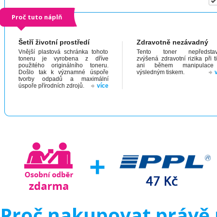
Proč tuto náplň
Šetří životní prostředí
Zdravotně nezávadný
Vnější plastová schránka tohoto
Tento toner nepředstav
toneru je vyrobena z dříve
zvýšená zdravotní rizika při t
použitého originálního toneru.
ani během manipulac
Došlo tak k významné úspoře
výsledným tiskem.
tvorby odpadů a maximální
úspoře přírodních zdrojů.
více
Proč nakupovat právě 