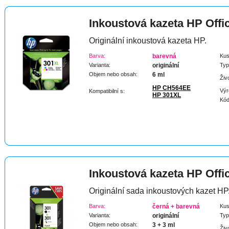
Inkoustová kazeta HP Offi
Originální inkoustová kazeta HP.
Barva:
barevná
Kus
Varianta:
originální
Typ
Objem nebo obsah:
6 ml
Živ
HP CH564EE
Výr
Kompatibilní s:
HP 301XL
Kód
Inkoustová kazeta HP Offi
Originální sada inkoustových kazet HP
Barva:
černá + barevná
Kus
Varianta:
originální
Typ
Objem nebo obsah:
3 + 3 ml
Živ