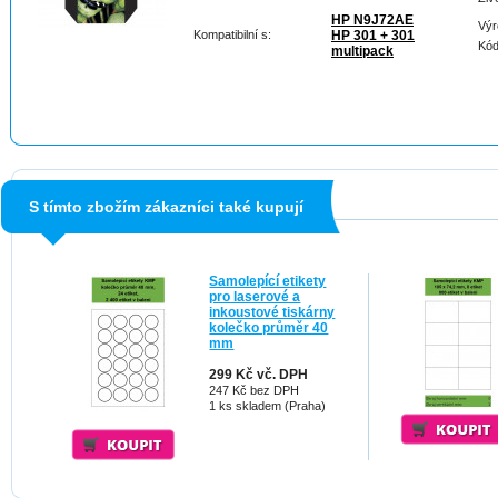
HP N9J72AE
Výr
Kompatibilní s:
HP 301 + 301
Kód
multipack
S tímto zbožím zákazníci také kupují
Samolepící etikety
pro laserové a
inkoustové tiskárny
kolečko průměr 40
mm
299 Kč vč. DPH
247 Kč bez DPH
1 ks skladem (Praha)