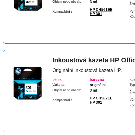
Objem nebo obsah:
3 ml
Živ
HP CH561EE
Výr
Kompatibilní s:
HP 301
Kód
Inkoustová kazeta HP Offi
Originální inkoustová kazeta HP.
Barva:
barevná
Kus
Varianta:
originální
Typ
Objem nebo obsah:
3 ml
Živ
HP CH562EE
Výr
Kompatibilní s:
HP 301
Kód