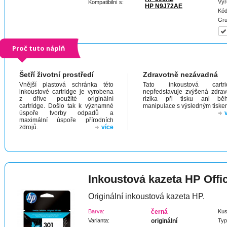
Výr
Kompatibilní s:
HP N9J72AE
Kód
Gru
Proč tuto náplň
Šetří životní prostředí
Zdravotně nezávadná
Vnější plastová schránka této
Tato inkoustová cartri
inkoustové cartridge je vyrobena
nepředstavuje zvýšená zdrav
z dříve použité originální
rizika při tisku ani bě
cartridge. Došlo tak k významné
manipulace s výsledným tiske
úspoře tvorby odpadů a
maximální úspoře přírodních
zdrojů.
více
Inkoustová kazeta HP Offi
Originální inkoustová kazeta HP.
Barva:
černá
Kus
Varianta:
originální
Typ