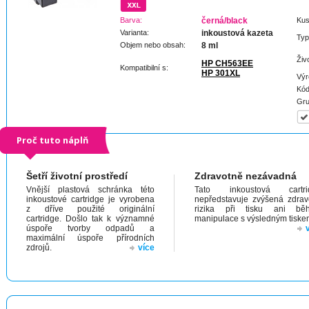
Barva:
černá/black
Kus
Varianta:
inkoustová kazeta
Typ
Objem nebo obsah:
8 ml
Živ
HP CH563EE
Kompatibilní s:
HP 301XL
Výr
Kód
Gru
Proč tuto náplň
Šetří životní prostředí
Zdravotně nezávadná
Vnější plastová schránka této
Tato inkoustová cartri
inkoustové cartridge je vyrobena
nepředstavuje zvýšená zdrav
z dříve použité originální
rizika při tisku ani bě
cartridge. Došlo tak k významné
manipulace s výsledným tiske
úspoře tvorby odpadů a
maximální úspoře přírodních
zdrojů.
více