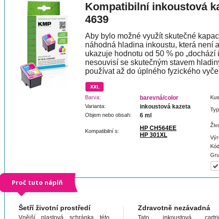
Kompatibilní inkoustová k
4639
Aby bylo možné využít skutečné kapaci
náhodná hladina inkoustu, která není 
ukazuje hodnotu od 50 % po „dochází 
nesouvisí se skutečným stavem hladin
používat až do úplného fyzického vyče
Barva:
barevná/color
Kus
Varianta:
inkoustová kazeta
Typ
Objem nebo obsah:
6 ml
Živ
HP CH564EE
Kompatibilní s:
HP 301XL
Výr
Kód
Gru
Proč tuto náplň
Šetří životní prostředí
Zdravotně nezávadná
Vnější plastová schránka této
Tato inkoustová cartri