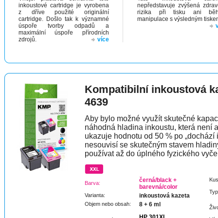
inkoustové cartridge je vyrobena
nepředstavuje zvýšená zdrav
z dříve použité originální
rizika při tisku ani bě
cartridge. Došlo tak k významné
manipulace s výsledným tiske
úspoře tvorby odpadů a
maximální úspoře přírodních
zdrojů.
více
Kompatibilní inkoustová k
4639
Aby bylo možné využít skutečné kapaci
náhodná hladina inkoustu, která není 
ukazuje hodnotu od 50 % po „dochází 
nesouvisí se skutečným stavem hladin
používat až do úplného fyzického vyče
černá/black +
Kus
Barva:
barevná/color
Typ
Varianta:
inkoustová kazeta
Objem nebo obsah:
8 + 6 ml
Živ
HP 301XL