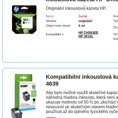
Originální inkoustová kazeta HP.
Barva:
černá
Kus
Varianta:
originální
Typ
Objem nebo obsah:
8 ml
Živ
HP CH563EE
Výr
Kompatibilní s:
HP 301XL
Kód
Kompatibilní inkoustová k
4639
Aby bylo možné využít skutečné kapaci
náhodná hladina inkoustu, která není 
ukazuje hodnotu od 50 % po „dochází 
nesouvisí se skutečným stavem hladin
používat až do úplného fyzického vyče