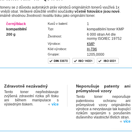
 toneru se z důvodu autorských práv výrobců originálních tonerů využívá 1x
í vnější obal. Veškeré důležité vnitřní součástky
včetně fotoválce jsou nové
.
málně shodnou životnost i kvalitu tisku jako originální toner.
černý/black
Kusů v balení:
1
kompatibilní
Typ:
kompatibilní toner KMP
:
200 g
6 000 stran A4 dle
Životnost:
normy ISO/IEC 19752
Výrobce:
KMP
Kód výrobce:
H-T96
Gruppe:
1205,0000
Zdravotně nezávadný
Neporušuje patenty ani
průmyslové vzory
Tento toner nepředstavuje
zvýšená zdravotní rizika při tisku
Tento toner neporušuje
ani během manipulace s
patentovou ochranu ani
výsledným tiskem.
více
průmyslové vzory originálního
výrobce a nevystavuje tak kupující
rizikům spojeným s porušením
duševního vlastnictví třetích stran.
více