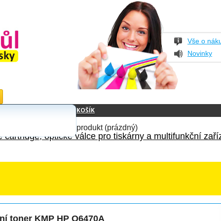
Vše o nák
Novinky
KOŠÍK
produkt
(prázdný)
 cartridge, optické válce pro tiskárny a multifunkční zaří
lní toner KMP HP Q6470A