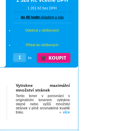
1 526 Kč včetně DPH
1 261 Kč bez DPH
do 48 hodin
skladem u nás
Odebrat z oblíbených
Přidat do oblíbených
ks
Vytiskne maximální
množství stránek
Tento toner v porovnání s
originálním tonerem vytiskne
stejné nebo vyšší množství
stránek v plně srovnatelné kvalitě
tisku.
více