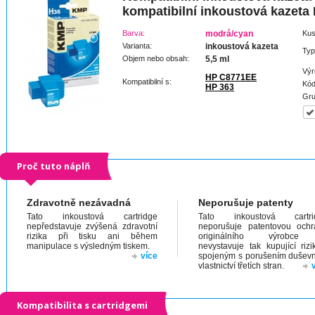
kompatibilní inkoustová kazet
Barva:
modrá/cyan
Kus
Varianta:
inkoustová kazeta
Typ
Objem nebo obsah:
5,5 ml
Výr
HP C8771EE
Kompatibilní s:
Kód
HP 363
Gru
Proč tuto náplň
Zdravotně nezávadná
Neporušuje patenty
Tato inkoustová cartridge
Tato inkoustová cartri
nepředstavuje zvýšená zdravotní
neporušuje patentovou och
rizika při tisku ani během
originálního výrobc
manipulace s výsledným tiskem.
nevystavuje tak kupující riz
více
spojeným s porušením dušev
vlastnictví třetích stran.
Kompatibilita s cartridgemi