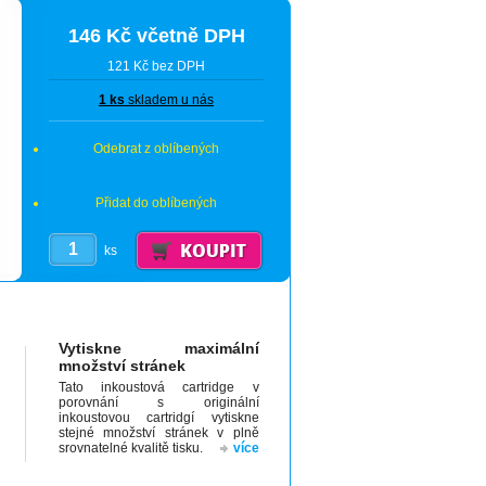
146 Kč včetně DPH
121 Kč bez DPH
1 ks
skladem u nás
Odebrat z oblíbených
Přidat do oblíbených
ks
Vytiskne maximální
množství stránek
Tato inkoustová cartridge v
porovnání s originální
inkoustovou cartridgí vytiskne
stejné množství stránek v plně
srovnatelné kvalitě tisku.
více