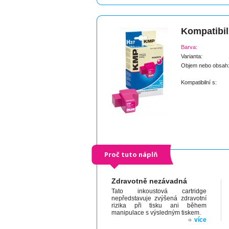
Kompatibil
Barva:
Varianta:
Objem nebo obsah
Kompatibilní s:
Proč tuto náplň
Zdravotně nezávadná
Tato inkoustová cartridge
nepředstavuje zvýšená zdravotní
rizika při tisku ani během
manipulace s výsledným tiskem.
více