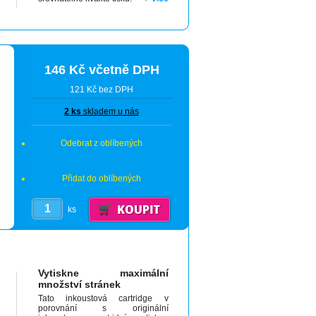
146 Kč včetně DPH
121 Kč bez DPH
2 ks
skladem u nás
Odebrat z oblíbených
Přidat do oblíbených
ks
Vytiskne maximální
množství stránek
Tato inkoustová cartridge v
porovnání s originální