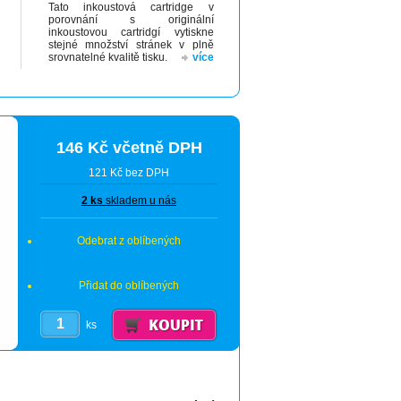
Tato inkoustová cartridge v
porovnání s originální
inkoustovou cartridgí vytiskne
stejné množství stránek v plně
srovnatelné kvalitě tisku.
více
146 Kč včetně DPH
121 Kč bez DPH
2 ks
skladem u nás
Odebrat z oblíbených
Přidat do oblíbených
ks