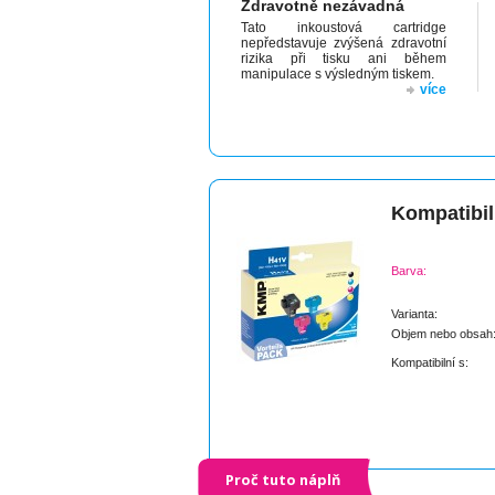
Zdravotně nezávadná
Tato inkoustová cartridge
nepředstavuje zvýšená zdravotní
rizika při tisku ani během
manipulace s výsledným tiskem.
více
Kompatibil
Barva:
Varianta:
Objem nebo obsah
Kompatibilní s:
Proč tuto náplň