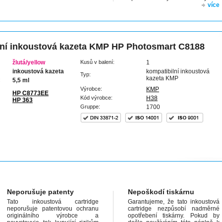
více
ní inkoustová kazeta KMP HP Photosmart C8188
žlutá/yellow
Kusů v balení:
1
inkoustová kazeta
kompatibilní inkoustová
Typ:
kazeta KMP
:
5,5 ml
Výrobce:
KMP
HP C8773EE
Kód výrobce:
H38
HP 363
Gruppe:
1700
Neporušuje patenty
Nepoškodí tiskárnu
Tato inkoustová cartridge
Garantujeme, že tato inkoustová
neporušuje patentovou ochranu
cartridge nezpůsobí nadměrné
originálního výrobce a
opotřebení tiskárny. Pokud by