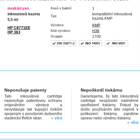
modrá/cyan
Kusů v balení:
1
inkoustová kazeta
kompatibilní inkoustová
Typ:
kazeta KMP
:
5,5 ml
Výrobce:
KMP
HP C8771EE
Kód výrobce:
H36
HP 363
Gruppe:
1700
Neporušuje patenty
Nepoškodí tiskárnu
Tato inkoustová cartridge
Garantujeme, že tato inkoustová
neporušuje patentovou ochranu
cartridge nezpůsobí nadměrné
originálního výrobce a
opotřebení tiskárny. Pokud by
nevystavuje tak kupující rizikům
došlo používáním této náplně k
spojeným s porušením duševního
poškození tiskárny, zajistíme
vlastnictví třetích stran.
více
opravu nebo výměnu tiskárny.
více