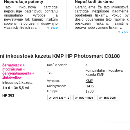
Neporušuje patenty
Nepoškodí tiskárnu
Tato inkoustová cartridge
Garantujeme, že tato inkoustová
neporušuje patentovou ochranu
cartridge nezpůsobí nadměrné
originálního výrobce a
opotřebení tiskárny. Pokud by
nevystavuje tak kupující rizikům
došlo používáním této náplně k
spojeným s porušením duševního
poškození tiskárny, zajistíme
vlastnictví třetích stran.
více
opravu nebo výměnu tiskárny.
více
ní inkoustová kazeta KMP HP Photosmart C8188
černá/black +
Kusů v balení:
4
modrá/cyan +
kompatibilní inkoustová
Typ:
červená/magenta +
kazeta KMP
žlutá/yellow
Výrobce:
KMP
inkoustová kazeta
Kód výrobce:
H41V
:
1 x 6 + 3x 5,5 ml
Gruppe:
1700
HP 363