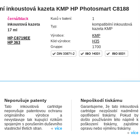
ní inkoustová kazeta KMP HP Photosmart C8188
černá/black
Kusů v balení:
1
inkoustová kazeta
kompatibilní inkoustová
Typ:
kazeta KMP
:
17 ml
Výrobce:
KMP
HP C8719EE
Kód výrobce:
H35
HP 363
Gruppe:
1700
Neporušuje patenty
Nepoškodí tiskárnu
Tato inkoustová cartridge
Garantujeme, že tato inkoustová
neporušuje patentovou ochranu
cartridge nezpůsobí nadměrné
originálního výrobce a
opotřebení tiskárny. Pokud by
nevystavuje tak kupující rizikům
došlo používáním této náplně k
spojeným s porušením duševního
poškození tiskárny, zajistíme
vlastnictví třetích stran.
více
opravu nebo výměnu tiskárny.
více