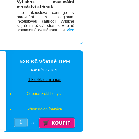
Vytiskne maximální
množství stránek
Tato inkoustová cartridge v
porovnání s originální
inkoustovou cartridgí vytiskne
stejné množství stránek v plně
srovnatelné kvalitě tisku.
více
528 Kč včetně DPH
436 Kč bez DPH
1 ks
skladem u nás
Odebrat z oblíbených
Přidat do oblíbených
ks