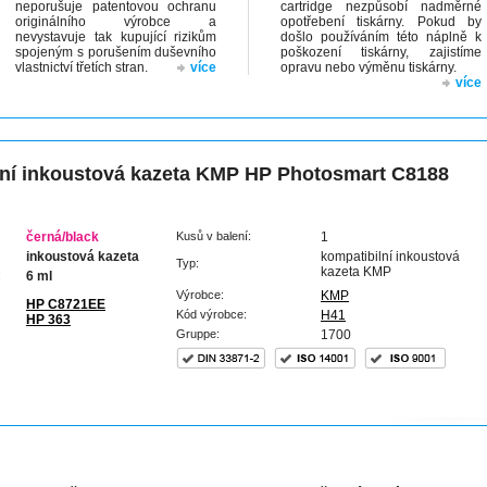
neporušuje patentovou ochranu
cartridge nezpůsobí nadměrné
originálního výrobce a
opotřebení tiskárny. Pokud by
nevystavuje tak kupující rizikům
došlo používáním této náplně k
spojeným s porušením duševního
poškození tiskárny, zajistíme
vlastnictví třetích stran.
více
opravu nebo výměnu tiskárny.
více
ní inkoustová kazeta KMP HP Photosmart C8188
černá/black
Kusů v balení:
1
inkoustová kazeta
kompatibilní inkoustová
Typ:
kazeta KMP
:
6 ml
Výrobce:
KMP
HP C8721EE
Kód výrobce:
H41
HP 363
Gruppe:
1700