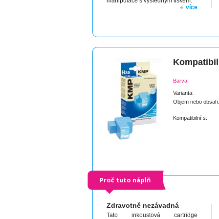
manipulace s výsledným tiskem.
více
Kompatibil
Barva:
Varianta:
Objem nebo obsah
Kompatibilní s:
Proč tuto náplň
Zdravotně nezávadná
Tato inkoustová cartridge