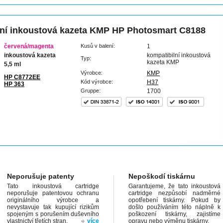
ní inkoustová kazeta KMP HP Photosmart C8188
červená/magenta
Kusů v balení:
1
inkoustová kazeta
kompatibilní inkoustová
Typ:
kazeta KMP
:
5,5 ml
Výrobce:
KMP
HP C8772EE
Kód výrobce:
H37
HP 363
Gruppe:
1700
Neporušuje patenty
Nepoškodí tiskárnu
Tato inkoustová cartridge
Garantujeme, že tato inkoustová
neporušuje patentovou ochranu
cartridge nezpůsobí nadměrné
originálního výrobce a
opotřebení tiskárny. Pokud by
nevystavuje tak kupující rizikům
došlo používáním této náplně k
spojeným s porušením duševního
poškození tiskárny, zajistíme
vlastnictví třetích stran.
více
opravu nebo výměnu tiskárny.