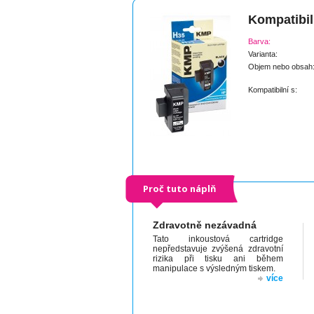
Kompatibil
Barva:
Varianta:
Objem nebo obsah
Kompatibilní s:
Proč tuto náplň
Zdravotně nezávadná
Tato inkoustová cartridge
nepředstavuje zvýšená zdravotní
rizika při tisku ani během
manipulace s výsledným tiskem.
více