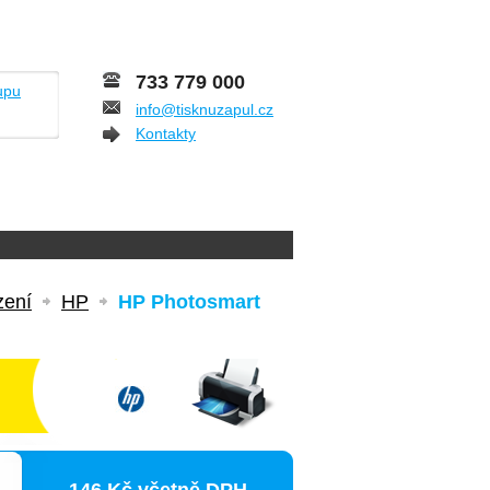
733 779 000
upu
info@tisknuzapul.cz
Kontakty
zení
HP
HP Photosmart