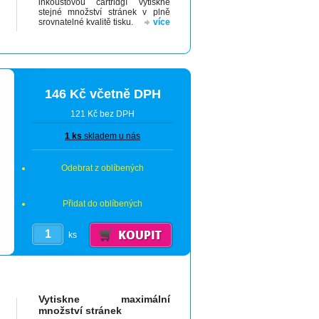
inkoustovou cartridgí vytiskne
stejné množství stránek v plně
srovnatelné kvalitě tisku.
více
146 Kč včetně DPH
121 Kč bez DPH
1 ks
skladem u nás
Odebrat z oblíbených
Přidat do oblíbených
ks
Vytiskne maximální
množství stránek