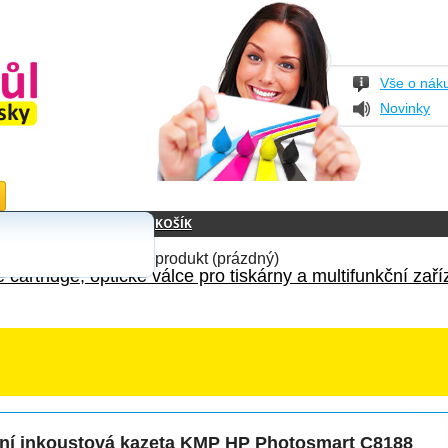
Vše o nák
Novinky
KOŠÍK
produkt
(prázdný)
 cartridge, optické válce pro tiskárny a multifunkční zaří
ní inkoustová kazeta KMP HP Photosmart C8188