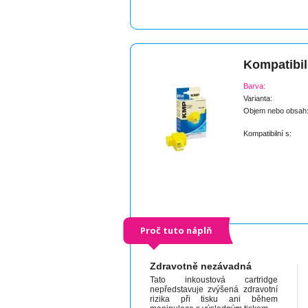
Kompatibil
Barva:
Varianta:
Objem nebo obsah
Kompatibilní s:
Proč tuto náplň
Zdravotně nezávadná
Tato inkoustová cartridge
nepředstavuje zvýšená zdravotní
rizika při tisku ani během