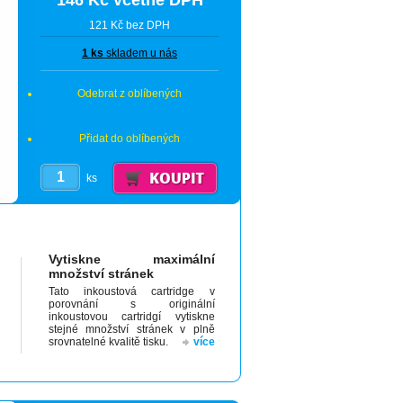
146 Kč včetně DPH
121 Kč bez DPH
1 ks
skladem u nás
Odebrat z oblíbených
Přidat do oblíbených
ks
Vytiskne maximální
množství stránek
Tato inkoustová cartridge v
porovnání s originální
inkoustovou cartridgí vytiskne
stejné množství stránek v plně
srovnatelné kvalitě tisku.
více