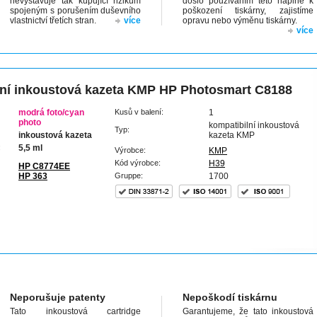
nevystavuje tak kupující rizikům
došlo používáním této náplně k
spojeným s porušením duševního
poškození tiskárny, zajistíme
vlastnictví třetích stran.
více
opravu nebo výměnu tiskárny.
více
ní inkoustová kazeta KMP HP Photosmart C8188
modrá foto/cyan
Kusů v balení:
1
photo
kompatibilní inkoustová
Typ:
inkoustová kazeta
kazeta KMP
:
5,5 ml
Výrobce:
KMP
Kód výrobce:
H39
HP C8774EE
HP 363
Gruppe:
1700
Neporušuje patenty
Nepoškodí tiskárnu
Tato inkoustová cartridge
Garantujeme, že tato inkoustová