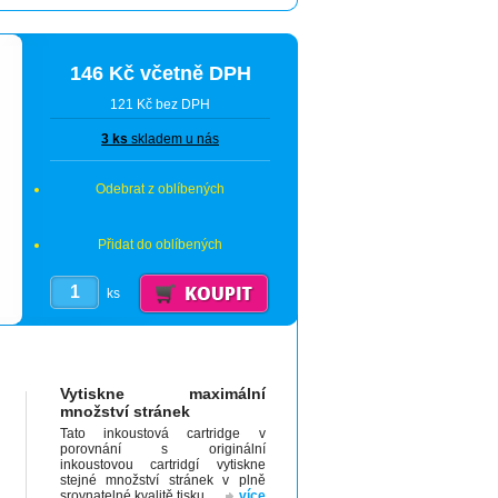
146 Kč včetně DPH
121 Kč bez DPH
3 ks
skladem u nás
Odebrat z oblíbených
Přidat do oblíbených
ks
Vytiskne maximální
množství stránek
Tato inkoustová cartridge v
porovnání s originální
inkoustovou cartridgí vytiskne
stejné množství stránek v plně
srovnatelné kvalitě tisku.
více