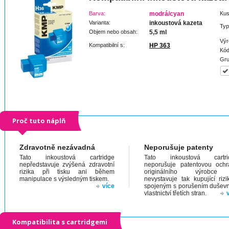
Barva:
modrá/cyan
Kus
Varianta:
inkoustová kazeta
Typ
Objem nebo obsah:
5,5 ml
Výr
Kompatibilní s:
HP 363
Kód
Gru
Proč tuto náplň
Zdravotně nezávadná
Neporušuje patenty
Tato inkoustová cartridge
Tato inkoustová cartri
nepředstavuje zvýšená zdravotní
neporušuje patentovou och
rizika při tisku ani během
originálního výrobc
manipulace s výsledným tiskem.
nevystavuje tak kupující riz
více
spojeným s porušením dušev
vlastnictví třetích stran.
Kompatibilita s cartridgemi