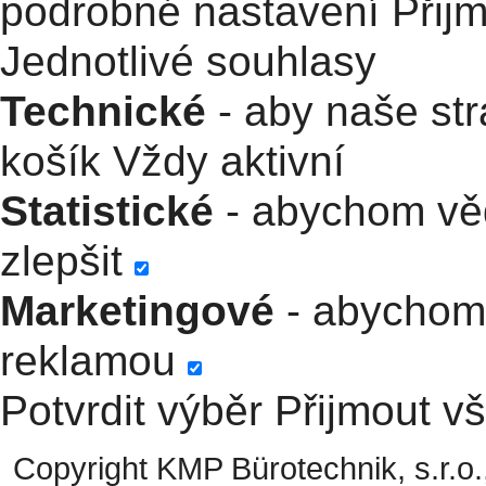
podrobné nastavení
Přij
Jednotlivé souhlasy
Technické
- aby naše str
košík
Vždy aktivní
Statistické
- abychom věd
zlepšit
Marketingové
- abychom 
reklamou
Potvrdit výběr
Přijmout v
Copyright KMP Bürotechnik, s.r.o.