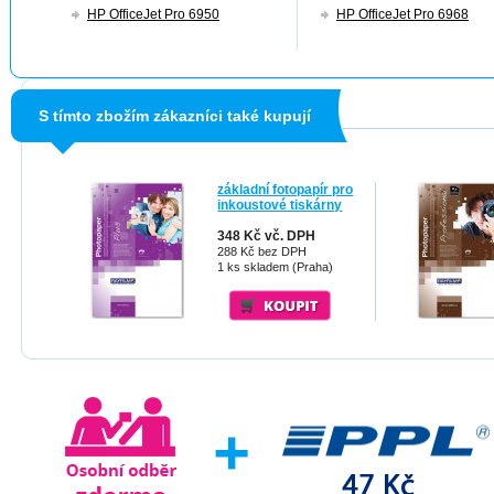
HP OfficeJet Pro 6950
HP OfficeJet Pro 6968
S tímto zbožím zákazníci také kupují
základní fotopapír pro
inkoustové tiskárny
348 Kč vč. DPH
288 Kč bez DPH
1 ks skladem (Praha)