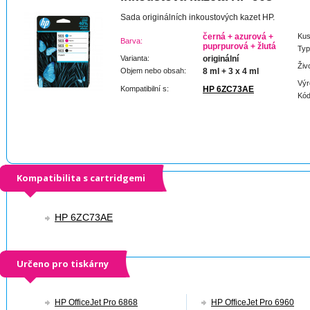
Sada originálních inkoustových kazet HP.
černá + azurová +
Kus
Barva:
puprpurová + žlutá
Typ
Varianta:
originální
Živ
Objem nebo obsah:
8 ml + 3 x 4 ml
Výr
Kompatibilní s:
HP 6ZC73AE
Kód
Kompatibilita s cartridgemi
HP 6ZC73AE
Určeno pro tiskárny
HP OfficeJet Pro 6868
HP OfficeJet Pro 6960